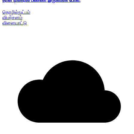
தான் டிங்கரிங் பண்ணி இருகாங்க போல.
தொழில்நுட்பம்
விமர்சனம்
விளையாட்டு