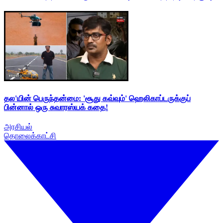
தல'யின் பெருந்தன்மை: 'சூது கவ்வும்' ஹெலிகாப்டருக்குப்
பின்னால் ஒரு சுவாரஸ்யக் கதை!
அரசியல்
தொலைக்காட்சி