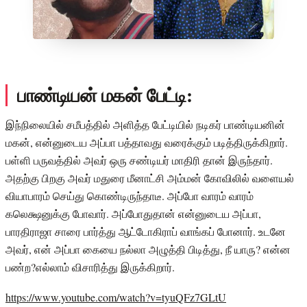
பாண்டியன் மகன் பேட்டி:
இந்நிலையில் சமீபத்தில் அளித்த பேட்டியில் நடிகர் பாண்டியனின்
மகன், என்னுடைய அப்பா பத்தாவது வரைக்கும் படித்திருக்கிறார்.
பள்ளி பருவத்தில் அவர் ஒரு சண்டியர் மாதிரி தான் இருந்தார்.
அதற்கு பிறகு அவர் மதுரை மீனாட்சி அம்மன் கோவிலில் வளையல்
வியாபாரம் செய்து கொண்டிருந்தாடீ. அப்போ வாரம் வாரம்
கலெக்ஷனுக்கு போவார். அப்போதுதான் என்னுடைய அப்பா,
பாரதிராஜா சாரை பார்த்து ஆட்டோகிராப் வாங்கப் போனார். உடனே
அவர், என் அப்பா கையை நல்லா அழுத்தி பிடித்து, நீ யாரு? என்ன
பண்ற?எல்லாம் விசாரித்து இருக்கிறார்.
https://www.youtube.com/watch?v=tyuQFz7GLtU