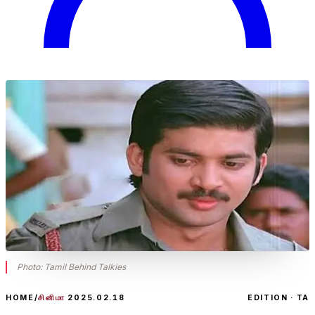
Photo:
Tamil Behind Talkies
HOME
/
சினிமா
2025.02.18
EDITION · TA