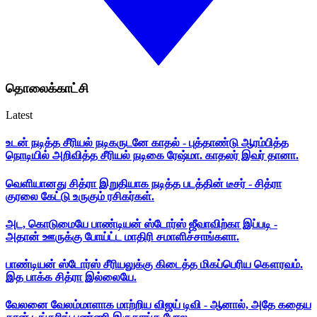
தொலைக்காட்சி
Latest
உடன் நடித்த சீரியல் நடிகருடனே காதல் - புத்தாண்டு ஆரம்பித்த
நொடியில் அறிவித்த சீரியல் நடிகை ரேஷ்மா. காதலர் இவர் தானா.
வெளியானது சித்ரா இறுதியாக நடித்த படத்தின் டீசர் - சித்ரா
குரலை கேட்டு உருகும் ரசிகர்கள்.
அட, கொடுமையே பாண்டியன் ஸ்டோர்ஸ் ஜீவாவிற்கா இப்படி -
அதான் ஊருக்கு போய்ட்ட மாதிரி சமாளிச்சாங்களா.
பாண்டியன் ஸ்டோர்ஸ் சீரியலுக்கு கிடைத்த மிகப்பெரிய கௌரவம்.
இத பாக்க சித்ரா இல்லையே.
வேலனை வேலம்மாளாக மாற்றிய விஜய் டிவி - ஆனால், அதே கதைய