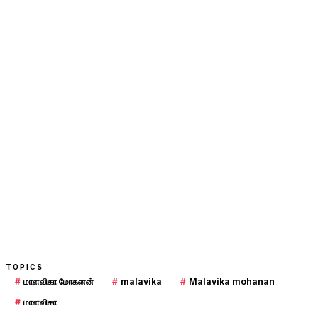
TOPICS
#
மாளவிகா மோகனன்
#
malavika
#
Malavika mohanan
#
மாளவிகா