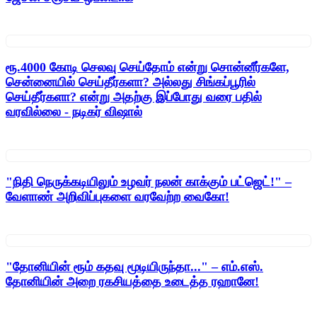
ரூ.4000 கோடி செலவு செய்தோம் என்று சொன்னீர்களே,
சென்னையில் செய்தீர்களா? அல்லது சிங்கப்பூரில்
செய்தீர்களா? என்று அதற்கு இப்போது வரை பதில்
வரவில்லை - நடிகர் விஷால்
"நிதி நெருக்கடியிலும் உழவர் நலன் காக்கும் பட்ஜெட்!" –
வேளாண் அறிவிப்புகளை வரவேற்ற வைகோ!
"தோனியின் ரூம் கதவு மூடியிருந்தா..." – எம்.எஸ்.
தோனியின் அறை ரகசியத்தை உடைத்த ரஹானே!