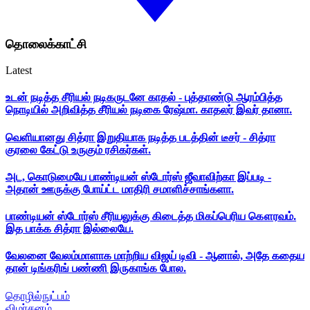
தொலைக்காட்சி
Latest
உடன் நடித்த சீரியல் நடிகருடனே காதல் - புத்தாண்டு ஆரம்பித்த
நொடியில் அறிவித்த சீரியல் நடிகை ரேஷ்மா. காதலர் இவர் தானா.
வெளியானது சித்ரா இறுதியாக நடித்த படத்தின் டீசர் - சித்ரா
குரலை கேட்டு உருகும் ரசிகர்கள்.
அட, கொடுமையே பாண்டியன் ஸ்டோர்ஸ் ஜீவாவிற்கா இப்படி -
அதான் ஊருக்கு போய்ட்ட மாதிரி சமாளிச்சாங்களா.
பாண்டியன் ஸ்டோர்ஸ் சீரியலுக்கு கிடைத்த மிகப்பெரிய கௌரவம்.
இத பாக்க சித்ரா இல்லையே.
வேலனை வேலம்மாளாக மாற்றிய விஜய் டிவி - ஆனால், அதே கதைய
தான் டிங்கரிங் பண்ணி இருகாங்க போல.
தொழில்நுட்பம்
விமர்சனம்