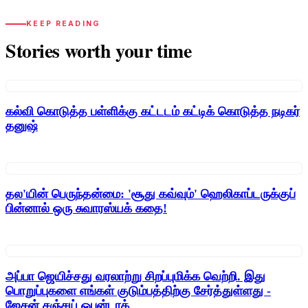
KEEP READING
Stories worth your time
கல்வி கொடுத்த பள்ளிக்கு கட்டடம் கட்டிக் கொடுத்த நடிகர்
தனுஷ்
தல'யின் பெருந்தன்மை: 'சூது கவ்வும்' ஹெலிகாப்டருக்குப்
பின்னால் ஒரு சுவாரஸ்யக் கதை!
அப்பா ஜெயிச்சது வரலாற்று சிறப்புமிக்க வெற்றி. இது
பொறுப்புகளை எங்கள் குடும்பத்திற்கு சேர்த்துள்ளது -
ஜேசன் சஞ்சய் ஒபன்டாக்