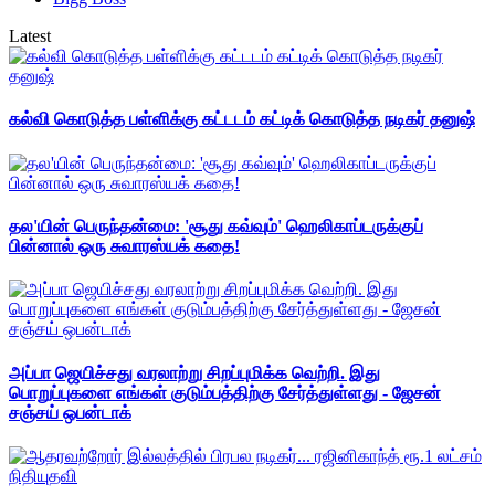
Latest
கல்வி கொடுத்த பள்ளிக்கு கட்டடம் கட்டிக் கொடுத்த நடிகர் தனுஷ்
தல'யின் பெருந்தன்மை: 'சூது கவ்வும்' ஹெலிகாப்டருக்குப்
பின்னால் ஒரு சுவாரஸ்யக் கதை!
அப்பா ஜெயிச்சது வரலாற்று சிறப்புமிக்க வெற்றி. இது
பொறுப்புகளை எங்கள் குடும்பத்திற்கு சேர்த்துள்ளது - ஜேசன்
சஞ்சய் ஒபன்டாக்