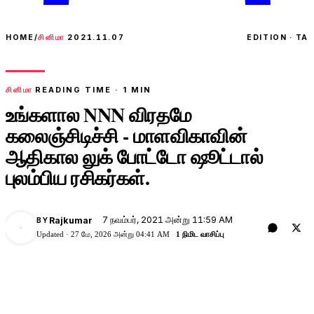
HOME
/
சினிமா
2021.11.07
EDITION · TA
சினிமா
READING TIME ·
1
MIN
உங்களால NNN விரதமே
கலைஞ்சிடிச்சி - மாளவிகாவின்
ஆதிகால லுக் போட்டோ ஷூட்டால்
புலம்பிய ரசிகர்கள்.
7 நவம்பர், 2021 அன்று 11:59 AM
Rajkumar
BY
Updated ·
27 மே, 2026 அன்று 04:41 AM
1 நிமிட வாசிப்பு