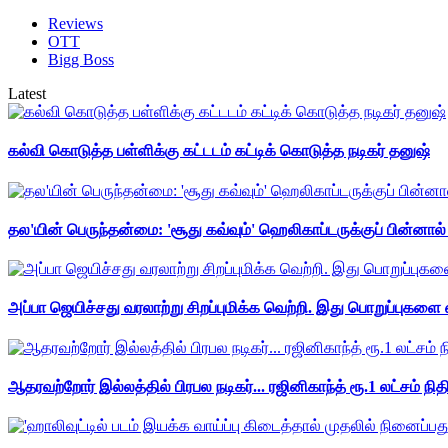
Reviews
OTT
Bigg Boss
Latest
கல்வி கொடுத்த பள்ளிக்கு கட்டடம் கட்டிக் கொடுத்த நடிகர் தனுஷ்
தல'யின் பெருந்தன்மை: 'சூது கவ்வும்' ஹெலிகாப்டருக்குப் பின்னால
அப்பா ஜெயிச்சது வரலாற்று சிறப்புமிக்க வெற்றி. இது பொறுப்புகளை எ
ஆதரவற்றோர் இல்லத்தில் பிரபல நடிகர்... ரஜினிகாந்த் ரூ.1 லட்சம் நித