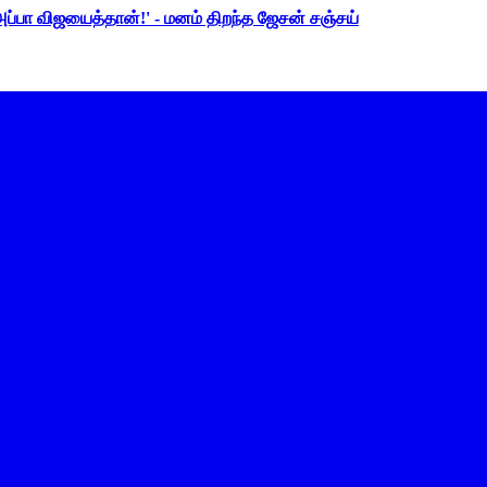
 அப்பா விஜயைத்தான்!' - மனம் திறந்த ஜேசன் சஞ்சய்