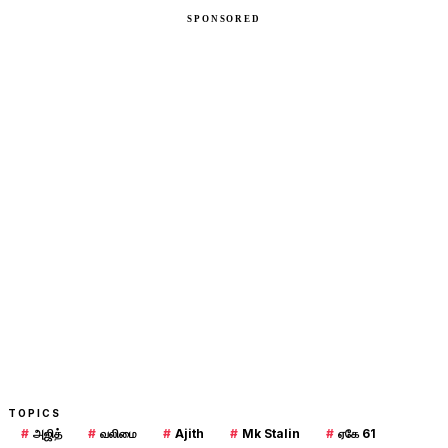
TOPICS
#
அஜித்
#
வலிமை
#
Ajith
#
Mk Stalin
#
ஏகே 61