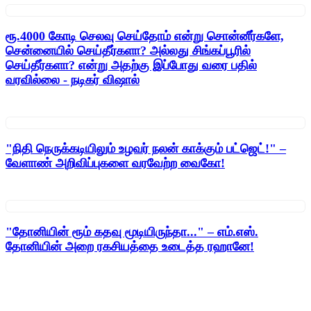
ரூ.4000 கோடி செலவு செய்தோம் என்று சொன்னீர்களே,
சென்னையில் செய்தீர்களா? அல்லது சிங்கப்பூரில்
செய்தீர்களா? என்று அதற்கு இப்போது வரை பதில்
வரவில்லை - நடிகர் விஷால்
"நிதி நெருக்கடியிலும் உழவர் நலன் காக்கும் பட்ஜெட்!" –
வேளாண் அறிவிப்புகளை வரவேற்ற வைகோ!
"தோனியின் ரூம் கதவு மூடியிருந்தா..." – எம்.எஸ்.
தோனியின் அறை ரகசியத்தை உடைத்த ரஹானே!