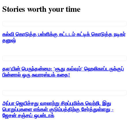
Stories worth your time
கல்வி கொடுத்த பள்ளிக்கு கட்டடம் கட்டிக் கொடுத்த நடிகர்
தனுஷ்
தல'யின் பெருந்தன்மை: 'சூது கவ்வும்' ஹெலிகாப்டருக்குப்
பின்னால் ஒரு சுவாரஸ்யக் கதை!
அப்பா ஜெயிச்சது வரலாற்று சிறப்புமிக்க வெற்றி. இது
பொறுப்புகளை எங்கள் குடும்பத்திற்கு சேர்த்துள்ளது -
ஜேசன் சஞ்சய் ஒபன்டாக்