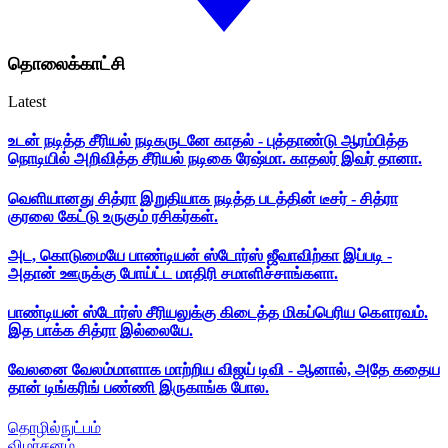
தொலைக்காட்சி
Latest
உடன் நடித்த சீரியல் நடிகருடனே காதல் - புத்தாண்டு ஆரம்பித்த
நொடியில் அறிவித்த சீரியல் நடிகை ரேஷ்மா. காதலர் இவர் தானா.
வெளியானது சித்ரா இறுதியாக நடித்த படத்தின் டீசர் - சித்ரா
குரலை கேட்டு உருகும் ரசிகர்கள்.
அட, கொடுமையே பாண்டியன் ஸ்டோர்ஸ் ஜீவாவிற்கா இப்படி -
அதான் ஊருக்கு போய்ட்ட மாதிரி சமாளிச்சாங்களா.
பாண்டியன் ஸ்டோர்ஸ் சீரியலுக்கு கிடைத்த மிகப்பெரிய கௌரவம்.
இத பாக்க சித்ரா இல்லையே.
வேலனை வேலம்மாளாக மாற்றிய விஜய் டிவி - ஆனால், அதே கதைய
தான் டிங்கரிங் பண்ணி இருகாங்க போல.
தொழில்நுட்பம்
விமர்சனம்