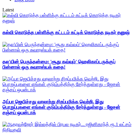
Latest
கல்வி கொடுத்த பள்ளிக்கு கட்டடம் கட்டிக் கொடுத்த நடிகர் தனுஷ்
தல'யின் பெருந்தன்மை: 'சூது கவ்வும்' ஹெலிகாப்டருக்குப்
பின்னால் ஒரு சுவாரஸ்யக் கதை!
அப்பா ஜெயிச்சது வரலாற்று சிறப்புமிக்க வெற்றி. இது
பொறுப்புகளை எங்கள் குடும்பத்திற்கு சேர்த்துள்ளது - ஜேசன்
சஞ்சய் ஒபன்டாக்