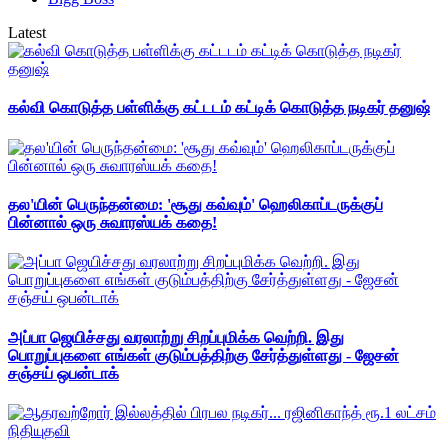
Latest
கல்வி கொடுத்த பள்ளிக்கு கட்டடம் கட்டிக் கொடுத்த நடிகர் தனுஷ்
தல'யின் பெருந்தன்மை: 'சூது கவ்வும்' ஹெலிகாப்டருக்குப்
பின்னால் ஒரு சுவாரஸ்யக் கதை!
அப்பா ஜெயிச்சது வரலாற்று சிறப்புமிக்க வெற்றி. இது
பொறுப்புகளை எங்கள் குடும்பத்திற்கு சேர்த்துள்ளது - ஜேசன்
சஞ்சய் ஒபன்டாக்