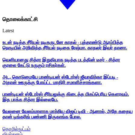
தொலைக்காட்சி
Latest
உடன் நடித்த சீரியல் நடிகருடனே காதல் - புத்தாண்டு ஆரம்பித்த
நொடியில் அறிவித்த சீரியல் நடிகை ரேஷ்மா. காதலர் இவர் தானா.
வெளியானது சித்ரா இறுதியாக நடித்த படத்தின் டீசர் - சித்ரா
குரலை கேட்டு உருகும் ரசிகர்கள்.
அட, கொடுமையே பாண்டியன் ஸ்டோர்ஸ் ஜீவாவிற்கா இப்படி -
அதான் ஊருக்கு போய்ட்ட மாதிரி சமாளிச்சாங்களா.
பாண்டியன் ஸ்டோர்ஸ் சீரியலுக்கு கிடைத்த மிகப்பெரிய கௌரவம்.
இத பாக்க சித்ரா இல்லையே.
வேலனை வேலம்மாளாக மாற்றிய விஜய் டிவி - ஆனால், அதே கதைய
தான் டிங்கரிங் பண்ணி இருகாங்க போல.
தொழில்நுட்பம்
விமர்சனம்