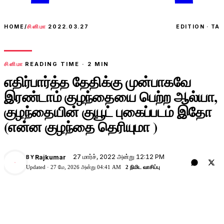
HOME
/
சினிமா
2022.03.27
EDITION · TA
சினிமா
READING TIME ·
2
MIN
எதிர்பார்த்த தேதிக்கு முன்பாகவே
இரண்டாம் குழந்தையை பெற்ற ஆல்யா,
குழந்தையின் குயூட் புகைப்படம் இதோ
(என்ன குழந்தை தெரியுமா )
27 மார்ச், 2022 அன்று 12:12 PM
Rajkumar
BY
Updated ·
27 மே, 2026 அன்று 04:41 AM
2 நிமிட வாசிப்பு