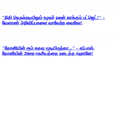
"நிதி நெருக்கடியிலும் உழவர் நலன் காக்கும் பட்ஜெட்!" –
வேளாண் அறிவிப்புகளை வரவேற்ற வைகோ!
"தோனியின் ரூம் கதவு மூடியிருந்தா..." – எம்.எஸ்.
தோனியின் அறை ரகசியத்தை உடைத்த ரஹானே!