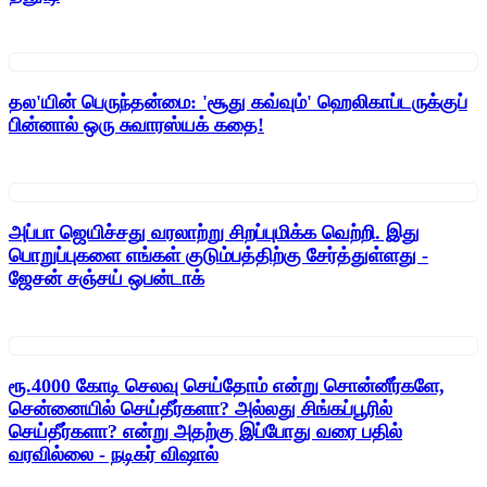
தல'யின் பெருந்தன்மை: 'சூது கவ்வும்' ஹெலிகாப்டருக்குப்
பின்னால் ஒரு சுவாரஸ்யக் கதை!
அப்பா ஜெயிச்சது வரலாற்று சிறப்புமிக்க வெற்றி. இது
பொறுப்புகளை எங்கள் குடும்பத்திற்கு சேர்த்துள்ளது -
ஜேசன் சஞ்சய் ஒபன்டாக்
ரூ.4000 கோடி செலவு செய்தோம் என்று சொன்னீர்களே,
சென்னையில் செய்தீர்களா? அல்லது சிங்கப்பூரில்
செய்தீர்களா? என்று அதற்கு இப்போது வரை பதில்
வரவில்லை - நடிகர் விஷால்