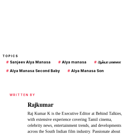
TOPICS
#
Sanjeev Alya Manasa
#
Alya manasa
#
ஆல்யா மானஸா
#
Alya Manasa Second Baby
#
Alya Manasa Son
WRITTEN BY
Rajkumar
Raj Kumar K is the Executive Editor at Behind Talkies,
with extensive experience covering Tamil cinema,
celebrity news, entertainment trends, and developments
across the South Indian film industry. Passionate about