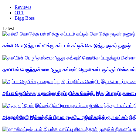
Reviews
OTT
Bigg Boss
Latest
கல்வி கொடுத்த பள்ளிக்கு கட்டடம் கட்டிக் கொடுத்த நடிகர் தனுஷ்
தல'யின் பெருந்தன்மை: 'சூது கவ்வும்' ஹெலிகாப்டருக்குப் பின்னால
அப்பா ஜெயிச்சது வரலாற்று சிறப்புமிக்க வெற்றி. இது பொறுப்புகளை எ
ஆதரவற்றோர் இல்லத்தில் பிரபல நடிகர்... ரஜினிகாந்த் ரூ.1 லட்சம் நித