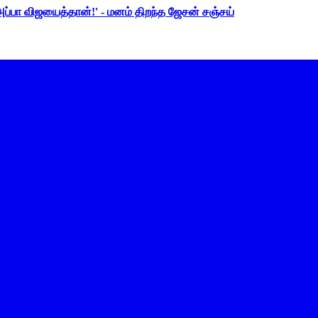
 அப்பா விஜயைத்தான்!' - மனம் திறந்த ஜேசன் சஞ்சய்