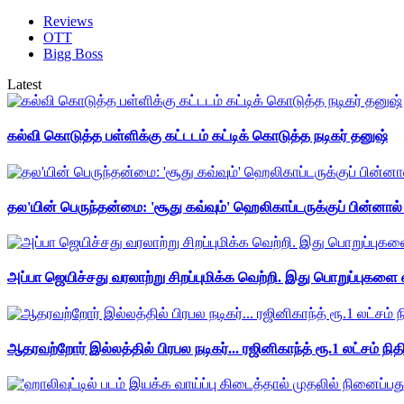
Reviews
OTT
Bigg Boss
Latest
கல்வி கொடுத்த பள்ளிக்கு கட்டடம் கட்டிக் கொடுத்த நடிகர் தனுஷ்
தல'யின் பெருந்தன்மை: 'சூது கவ்வும்' ஹெலிகாப்டருக்குப் பின்னால
அப்பா ஜெயிச்சது வரலாற்று சிறப்புமிக்க வெற்றி. இது பொறுப்புகளை எ
ஆதரவற்றோர் இல்லத்தில் பிரபல நடிகர்... ரஜினிகாந்த் ரூ.1 லட்சம் நித