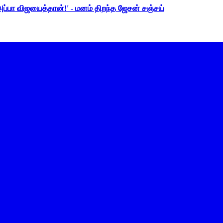
 அப்பா விஜயைத்தான்!' - மனம் திறந்த ஜேசன் சஞ்சய்