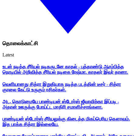
தொலைக்காட்சி
Latest
உடன் நடித்த சீரியல் நடிகருடனே காதல் - புத்தாண்டு ஆரம்பித்த
நொடியில் அறிவித்த சீரியல் நடிகை ரேஷ்மா. காதலர் இவர் தானா.
வெளியானது சித்ரா இறுதியாக நடித்த படத்தின் டீசர் - சித்ரா
குரலை கேட்டு உருகும் ரசிகர்கள்.
அட, கொடுமையே பாண்டியன் ஸ்டோர்ஸ் ஜீவாவிற்கா இப்படி -
அதான் ஊருக்கு போய்ட்ட மாதிரி சமாளிச்சாங்களா.
பாண்டியன் ஸ்டோர்ஸ் சீரியலுக்கு கிடைத்த மிகப்பெரிய கௌரவம்.
இத பாக்க சித்ரா இல்லையே.