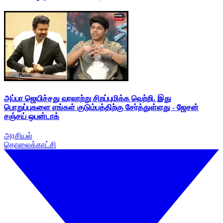
அப்பா ஜெயிச்சது வரலாற்று சிறப்புமிக்க வெற்றி. இது
பொறுப்புகளை எங்கள் குடும்பத்திற்கு சேர்த்துள்ளது - ஜேசன்
சஞ்சய் ஒபன்டாக்
அரசியல்
தொலைக்காட்சி