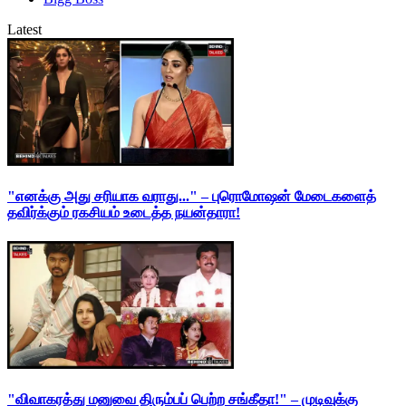
Latest
"எனக்கு அது சரியாக வராது..." – புரொமோஷன் மேடைகளைத்
தவிர்க்கும் ரகசியம் உடைத்த நயன்தாரா!
"விவாகரத்து மனுவை திரும்பப் பெற்ற சங்கீதா!" – முடிவுக்கு