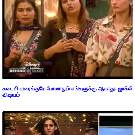
கடைசி வரைக்குமே போனாலும் எங்களுக்கு ஆகாது- ஜாக்லின
விஷயம்