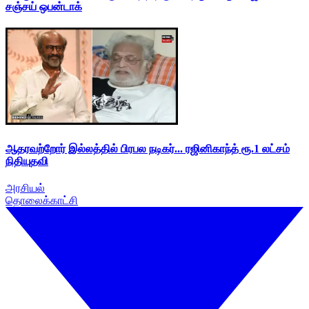
சஞ்சய் ஒபன்டாக்
ஆதரவற்றோர் இல்லத்தில் பிரபல நடிகர்... ரஜினிகாந்த் ரூ.1 லட்சம்
நிதியுதவி
அரசியல்
தொலைக்காட்சி