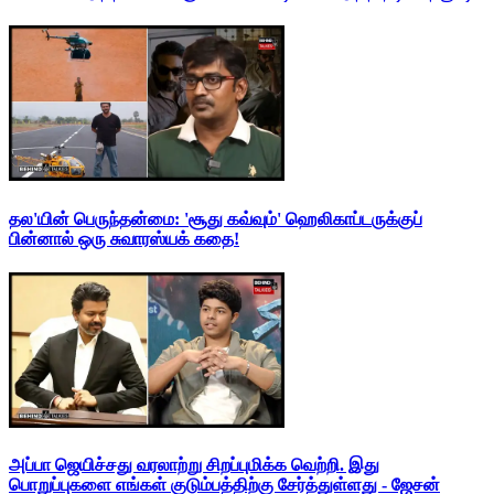
தல'யின் பெருந்தன்மை: 'சூது கவ்வும்' ஹெலிகாப்டருக்குப்
பின்னால் ஒரு சுவாரஸ்யக் கதை!
அப்பா ஜெயிச்சது வரலாற்று சிறப்புமிக்க வெற்றி. இது
பொறுப்புகளை எங்கள் குடும்பத்திற்கு சேர்த்துள்ளது - ஜேசன்