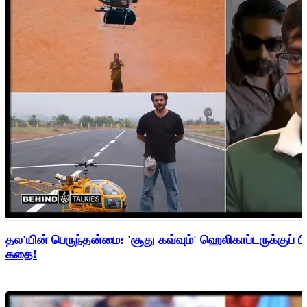
தல'யின் பெருந்தன்மை: 'சூது கவ்வும்' ஹெலிகாப்டருக்குப் ப
கதை!