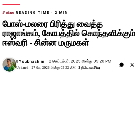
சினிமா
READING TIME ·
2
MIN
போஸ்-மலரை பிரித்து வைத்த
ராஜாங்கம், கோபத்தில் கொந்தளிக்கும்
ஈஸ்வரி - சின்ன மருமகள்
2 செப்டம்பர், 2025 அன்று 05:20 PM
subhashini
BY
Updated ·
27 மே, 2026 அன்று 03:32 AM
2 நிமிட வாசிப்பு