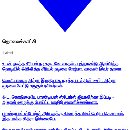
தொலைக்காட்சி
Latest
உடன் நடித்த சீரியல் நடிகருடனே காதல் - புத்தாண்டு ஆரம்பித்த
நொடியில் அறிவித்த சீரியல் நடிகை ரேஷ்மா. காதலர் இவர் தானா.
வெளியானது சித்ரா இறுதியாக நடித்த படத்தின் டீசர் - சித்ரா
குரலை கேட்டு உருகும் ரசிகர்கள்.
அட, கொடுமையே பாண்டியன் ஸ்டோர்ஸ் ஜீவாவிற்கா இப்படி -
அதான் ஊருக்கு போய்ட்ட மாதிரி சமாளிச்சாங்களா.
பாண்டியன் ஸ்டோர்ஸ் சீரியலுக்கு கிடைத்த மிகப்பெரிய கௌரவம்.
இத பாக்க சித்ரா இல்லையே.