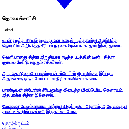
தொலைக்காட்சி
Latest
உடன் நடித்த சீரியல் நடிகருடனே காதல் - புத்தாண்டு ஆரம்பித்த
நொடியில் அறிவித்த சீரியல் நடிகை ரேஷ்மா. காதலர் இவர் தானா.
வெளியானது சித்ரா இறுதியாக நடித்த படத்தின் டீசர் - சித்ரா
குரலை கேட்டு உருகும் ரசிகர்கள்.
அட, கொடுமையே பாண்டியன் ஸ்டோர்ஸ் ஜீவாவிற்கா இப்படி -
அதான் ஊருக்கு போய்ட்ட மாதிரி சமாளிச்சாங்களா.
பாண்டியன் ஸ்டோர்ஸ் சீரியலுக்கு கிடைத்த மிகப்பெரிய கௌரவம்.
இத பாக்க சித்ரா இல்லையே.
வேலனை வேலம்மாளாக மாற்றிய விஜய் டிவி - ஆனால், அதே கதைய
தான் டிங்கரிங் பண்ணி இருகாங்க போல.
தொழில்நுட்பம்
விமர்சனம்