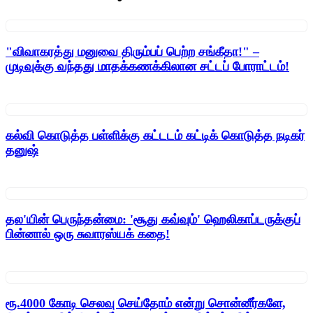
"விவாகரத்து மனுவை திரும்பப் பெற்ற சங்கீதா!" –
முடிவுக்கு வந்தது மாதக்கணக்கிலான சட்டப் போராட்டம்!
கல்வி கொடுத்த பள்ளிக்கு கட்டடம் கட்டிக் கொடுத்த நடிகர்
தனுஷ்
தல'யின் பெருந்தன்மை: 'சூது கவ்வும்' ஹெலிகாப்டருக்குப்
பின்னால் ஒரு சுவாரஸ்யக் கதை!
ரூ.4000 கோடி செலவு செய்தோம் என்று சொன்னீர்களே,