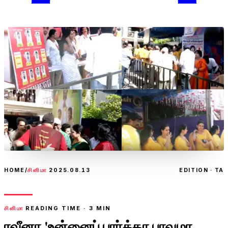
HOME
/
சினிமா
2025.08.13
EDITION · TA
சினிமா
READING TIME ·
3
MIN
ரவீனா 'உன்னைப் பார்த்தா பாவமா