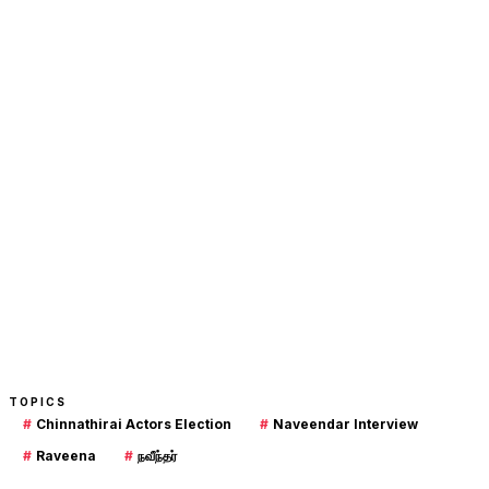
TOPICS
#
Chinnathirai Actors Election
#
Naveendar Interview
#
Raveena
#
நவீந்தர்