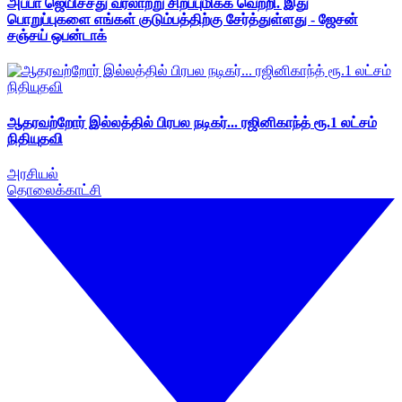
அப்பா ஜெயிச்சது வரலாற்று சிறப்புமிக்க வெற்றி. இது
பொறுப்புகளை எங்கள் குடும்பத்திற்கு சேர்த்துள்ளது - ஜேசன்
சஞ்சய் ஒபன்டாக்
ஆதரவற்றோர் இல்லத்தில் பிரபல நடிகர்... ரஜினிகாந்த் ரூ.1 லட்சம்
நிதியுதவி
அரசியல்
தொலைக்காட்சி