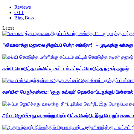
Reviews
OTT
Bigg Boss
Latest
"விவாகரத்து மனுவை திரும்பப் பெற்ற சங்கீதா!" – முடிவுக்கு வந்த
கல்வி கொடுத்த பள்ளிக்கு கட்டடம் கட்டிக் கொடுத்த நடிகர் தனுஷ்
தல'யின் பெருந்தன்மை: 'சூது கவ்வும்' ஹெலிகாப்டருக்குப் பின்னால
அப்பா ஜெயிச்சது வரலாற்று சிறப்புமிக்க வெற்றி. இது பொறுப்புகளை எ