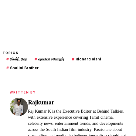
TOPICS
#
ரிச்சர்ட் ரிஷி
#
ஷாலினி சகோதரர்
#
Richard Rishi
#
Shalini Brother
WRITTEN BY
Rajkumar
Raj Kumar K is the Executive Editor at Behind Talkies,
with extensive experience covering Tamil cinema,
celebrity news, entertainment trends, and developments
across the South Indian film industry. Passionate about
storytelling and media, he believes journalism should not