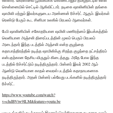
உள்ளார். கேரளாவை பூர்வீகமாக கொண்டாலும் தமிழ்நாட்டில் உள்ள
சென்னையில் செட்டில் ஆகிவிட்டார். நடிகை ஷாலினியின் தங்கை
ஷாமிலி மற்றும் இவர்களுடைய அண்ணன் ரிச்சர்ட் ஆகும். இவர்கள்
ரெண்டு பேரும் கூட சினிமா உலகில் பிரபலம் ஆனவர்கள்.
பேபி ஷாலினியின் சகோதரியான ஷமிலி மணிரத்னம் இயக்கத்தில்
வெளியான அஞ்சலி திரைப்படத்தின் மூலம் பெரும் பிரபலம்
அடைந்தார் இந்த படத்தில் அஞ்சலி என்ற குழந்தை
கதாபாத்திரத்தில் நடித்த ஷாமிலிக்கு சிறந்த குழந்தை நட்சத்திரம்
என்பதற்கான தேசிய விருதும் கிடைத்தது. அதே போல இந்த
படத்தில் ரிச்சர்ட்டும் நடித்திருந்தார். பின்னர் இவர் 2002 ஆம்
ஆண்டு வெளியான காதல் வைரஸ் படத்தில் கதாநாயகனாக
நடித்திருந்தார். அதன் பின்னர் பல்வேறு படங்களில் நடித்திருந்தார்
ரிச்சர்ட்.
https://www.youtube.com/watch?
v=chdBVtw9ILM&feature=youtu.be
பல படங்களில் நடித்தாலும் இவரால் வெற்றிகரமான நடிகராக வலம்