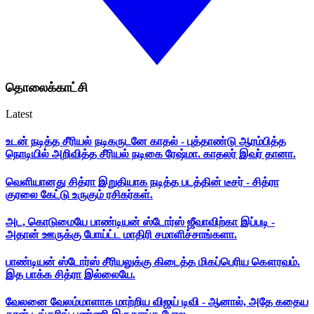
தொலைக்காட்சி
Latest
உடன் நடித்த சீரியல் நடிகருடனே காதல் - புத்தாண்டு ஆரம்பித்த
நொடியில் அறிவித்த சீரியல் நடிகை ரேஷ்மா. காதலர் இவர் தானா.
வெளியானது சித்ரா இறுதியாக நடித்த படத்தின் டீசர் - சித்ரா
குரலை கேட்டு உருகும் ரசிகர்கள்.
அட, கொடுமையே பாண்டியன் ஸ்டோர்ஸ் ஜீவாவிற்கா இப்படி -
அதான் ஊருக்கு போய்ட்ட மாதிரி சமாளிச்சாங்களா.
பாண்டியன் ஸ்டோர்ஸ் சீரியலுக்கு கிடைத்த மிகப்பெரிய கௌரவம்.
இத பாக்க சித்ரா இல்லையே.
வேலனை வேலம்மாளாக மாற்றிய விஜய் டிவி - ஆனால், அதே கதைய