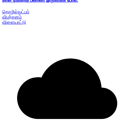
தான் டிங்கரிங் பண்ணி இருகாங்க போல.
தொழில்நுட்பம்
விமர்சனம்
விளையாட்டு