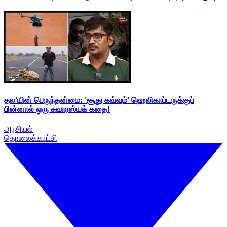
தல'யின் பெருந்தன்மை: 'சூது கவ்வும்' ஹெலிகாப்டருக்குப்
பின்னால் ஒரு சுவாரஸ்யக் கதை!
அரசியல்
தொலைக்காட்சி