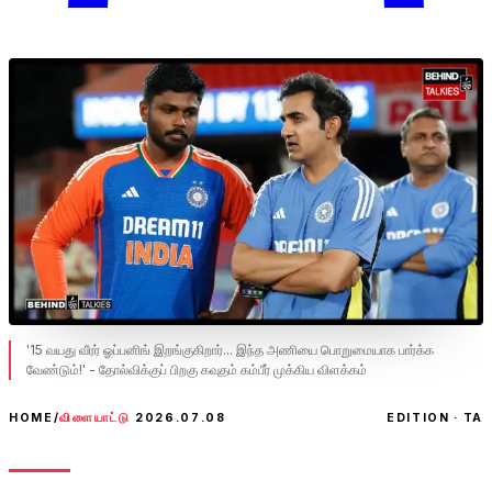
'15 வயது வீரர் ஓப்பனிங் இறங்குகிறார்... இந்த அணியை பொறுமையாக பார்க்க
வேண்டும்!' - தோல்விக்குப் பிறகு கவுதம் கம்பீர் முக்கிய விளக்கம்
HOME
/
விளையாட்டு
2026.07.08
EDITION · TA