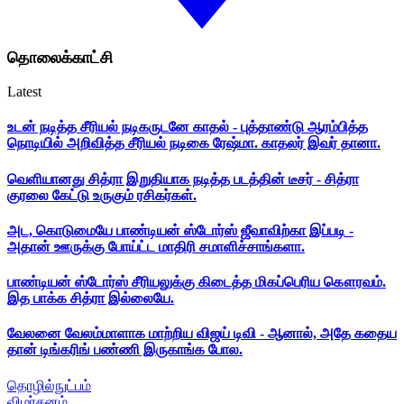
தொலைக்காட்சி
Latest
உடன் நடித்த சீரியல் நடிகருடனே காதல் - புத்தாண்டு ஆரம்பித்த
நொடியில் அறிவித்த சீரியல் நடிகை ரேஷ்மா. காதலர் இவர் தானா.
வெளியானது சித்ரா இறுதியாக நடித்த படத்தின் டீசர் - சித்ரா
குரலை கேட்டு உருகும் ரசிகர்கள்.
அட, கொடுமையே பாண்டியன் ஸ்டோர்ஸ் ஜீவாவிற்கா இப்படி -
அதான் ஊருக்கு போய்ட்ட மாதிரி சமாளிச்சாங்களா.
பாண்டியன் ஸ்டோர்ஸ் சீரியலுக்கு கிடைத்த மிகப்பெரிய கௌரவம்.
இத பாக்க சித்ரா இல்லையே.
வேலனை வேலம்மாளாக மாற்றிய விஜய் டிவி - ஆனால், அதே கதைய
தான் டிங்கரிங் பண்ணி இருகாங்க போல.
தொழில்நுட்பம்
விமர்சனம்