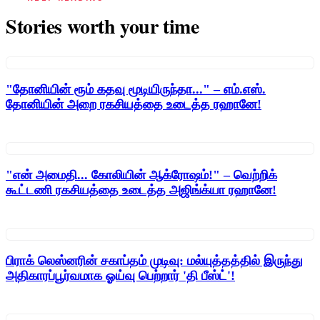
Stories worth your time
"தோனியின் ரூம் கதவு மூடியிருந்தா..." – எம்.எஸ்.
தோனியின் அறை ரகசியத்தை உடைத்த ரஹானே!
"என் அமைதி... கோலியின் ஆக்ரோஷம்!" – வெற்றிக்
கூட்டணி ரகசியத்தை உடைத்த அஜிங்க்யா ரஹானே!
பிராக் லெஸ்னரின் சகாப்தம் முடிவு: மல்யுத்தத்தில் இருந்து
அதிகாரப்பூர்வமாக ஓய்வு பெற்றார் 'தி பீஸ்ட்'!