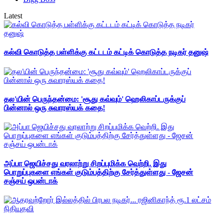
Latest
கல்வி கொடுத்த பள்ளிக்கு கட்டடம் கட்டிக் கொடுத்த நடிகர் தனுஷ்
தல'யின் பெருந்தன்மை: 'சூது கவ்வும்' ஹெலிகாப்டருக்குப்
பின்னால் ஒரு சுவாரஸ்யக் கதை!
அப்பா ஜெயிச்சது வரலாற்று சிறப்புமிக்க வெற்றி. இது
பொறுப்புகளை எங்கள் குடும்பத்திற்கு சேர்த்துள்ளது - ஜேசன்
சஞ்சய் ஒபன்டாக்