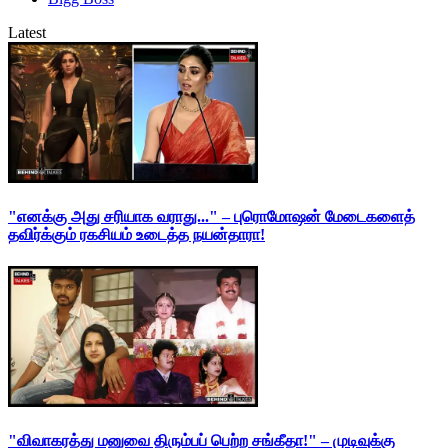
Latest
"எனக்கு அது சரியாக வராது..." – புரொமோஷன் மேடைகளைத்
தவிர்க்கும் ரகசியம் உடைத்த நயன்தாரா!
"விவாகரத்து மனுவை திரும்பப் பெற்ற சங்கீதா!" – முடிவுக்கு