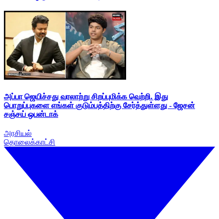
அப்பா ஜெயிச்சது வரலாற்று சிறப்புமிக்க வெற்றி. இது
பொறுப்புகளை எங்கள் குடும்பத்திற்கு சேர்த்துள்ளது - ஜேசன்
சஞ்சய் ஒபன்டாக்
அரசியல்
தொலைக்காட்சி