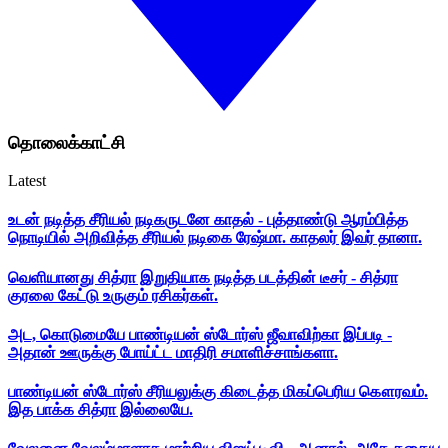
தொலைக்காட்சி
Latest
உடன் நடித்த சீரியல் நடிகருடனே காதல் - புத்தாண்டு ஆரம்பித்த
நொடியில் அறிவித்த சீரியல் நடிகை ரேஷ்மா. காதலர் இவர் தானா.
வெளியானது சித்ரா இறுதியாக நடித்த படத்தின் டீசர் - சித்ரா
குரலை கேட்டு உருகும் ரசிகர்கள்.
அட, கொடுமையே பாண்டியன் ஸ்டோர்ஸ் ஜீவாவிற்கா இப்படி -
அதான் ஊருக்கு போய்ட்ட மாதிரி சமாளிச்சாங்களா.
பாண்டியன் ஸ்டோர்ஸ் சீரியலுக்கு கிடைத்த மிகப்பெரிய கௌரவம்.
இத பாக்க சித்ரா இல்லையே.