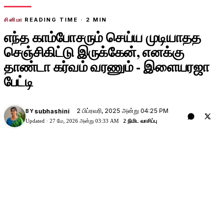
சினிமா
READING TIME ·
2
MIN
எந்த காம்போசரும் செய்ய முடியாதத
செஞ்சிகிட்டு இருக்கேன், எனக்கு
தாண்டா கர்வம் வரணும் - இளையரஜா
பேட்டி
2 பிப்ரவரி, 2025 அன்று 04:25 PM
subhashini
BY
Updated ·
27 மே, 2026 அன்று 03:33 AM
2 நிமிட வாசிப்பு