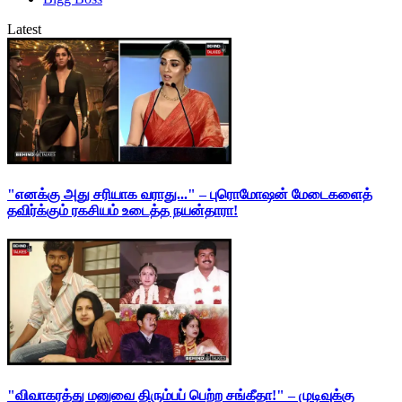
Latest
"எனக்கு அது சரியாக வராது..." – புரொமோஷன் மேடைகளைத்
தவிர்க்கும் ரகசியம் உடைத்த நயன்தாரா!
"விவாகரத்து மனுவை திரும்பப் பெற்ற சங்கீதா!" – முடிவுக்கு