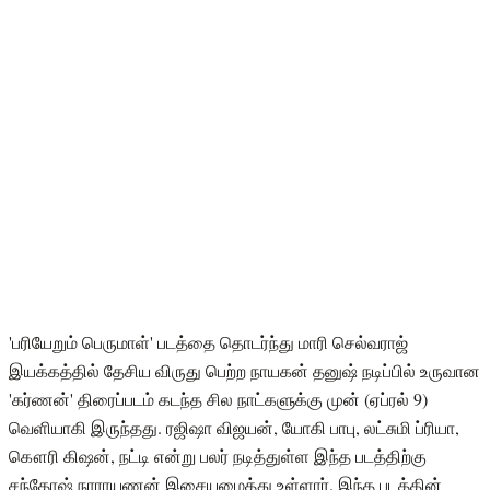
'பரியேறும் பெருமாள்' படத்தை தொடர்ந்து மாரி செல்வராஜ்
இயக்கத்தில் தேசிய விருது பெற்ற நாயகன் தனுஷ் நடிப்பில் உருவான
'கர்ணன்' திரைப்படம் கடந்த சில நாட்களுக்கு முன் (ஏப்ரல் 9)
வெளியாகி இருந்தது. ரஜிஷா விஜயன், யோகி பாபு, லட்சுமி ப்ரியா,
கௌரி கிஷன், நட்டி என்று பலர் நடித்துள்ள இந்த படத்திற்கு
சந்தோஷ் நாராயணன் இசையமைத்து உள்ளார். இந்த படத்தின்