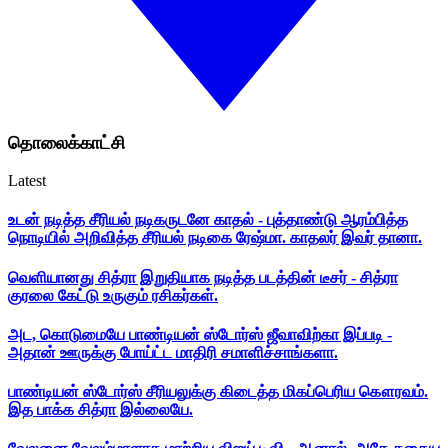
தொலைக்காட்சி
Latest
உடன் நடித்த சீரியல் நடிகருடனே காதல் - புத்தாண்டு ஆரம்பித்த
நொடியில் அறிவித்த சீரியல் நடிகை ரேஷ்மா. காதலர் இவர் தானா.
வெளியானது சித்ரா இறுதியாக நடித்த படத்தின் டீசர் - சித்ரா
குரலை கேட்டு உருகும் ரசிகர்கள்.
அட, கொடுமையே பாண்டியன் ஸ்டோர்ஸ் ஜீவாவிற்கா இப்படி -
அதான் ஊருக்கு போய்ட்ட மாதிரி சமாளிச்சாங்களா.
பாண்டியன் ஸ்டோர்ஸ் சீரியலுக்கு கிடைத்த மிகப்பெரிய கௌரவம்.
இத பாக்க சித்ரா இல்லையே.