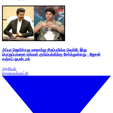
அப்பா ஜெயிச்சது வரலாற்று சிறப்புமிக்க வெற்றி. இது
பொறுப்புகளை எங்கள் குடும்பத்திற்கு சேர்த்துள்ளது - ஜேசன்
சஞ்சய் ஒபன்டாக்
அரசியல்
தொலைக்காட்சி