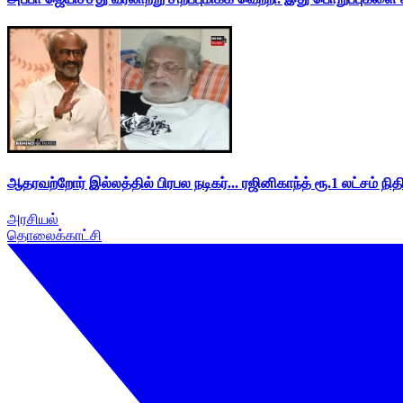
ஆதரவற்றோர் இல்லத்தில் பிரபல நடிகர்... ரஜினிகாந்த் ரூ.1 லட்சம் நித
அரசியல்
தொலைக்காட்சி