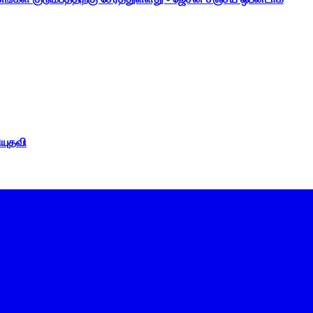
ியுதவி