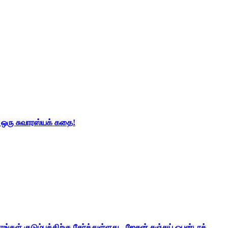
் ஒரு சுவாரஸ்யக் கதை!
ங்கள் குடும்பத்திற்கு சேர்த்துள்ளது - ஜேசன் சஞ்சய் ஒபன்டாக்