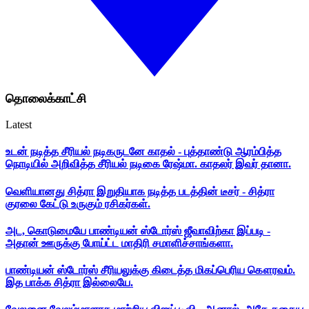
தொலைக்காட்சி
Latest
உடன் நடித்த சீரியல் நடிகருடனே காதல் - புத்தாண்டு ஆரம்பித்த
நொடியில் அறிவித்த சீரியல் நடிகை ரேஷ்மா. காதலர் இவர் தானா.
வெளியானது சித்ரா இறுதியாக நடித்த படத்தின் டீசர் - சித்ரா
குரலை கேட்டு உருகும் ரசிகர்கள்.
அட, கொடுமையே பாண்டியன் ஸ்டோர்ஸ் ஜீவாவிற்கா இப்படி -
அதான் ஊருக்கு போய்ட்ட மாதிரி சமாளிச்சாங்களா.
பாண்டியன் ஸ்டோர்ஸ் சீரியலுக்கு கிடைத்த மிகப்பெரிய கௌரவம்.
இத பாக்க சித்ரா இல்லையே.