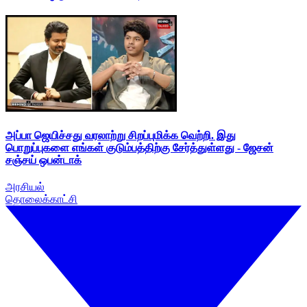
அப்பா ஜெயிச்சது வரலாற்று சிறப்புமிக்க வெற்றி. இது
பொறுப்புகளை எங்கள் குடும்பத்திற்கு சேர்த்துள்ளது - ஜேசன்
சஞ்சய் ஒபன்டாக்
அரசியல்
தொலைக்காட்சி