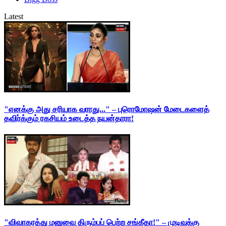
Latest
"எனக்கு அது சரியாக வராது..." – புரொமோஷன் மேடைகளைத்
தவிர்க்கும் ரகசியம் உடைத்த நயன்தாரா!
"விவாகரத்து மனுவை திரும்பப் பெற்ற சங்கீதா!" – முடிவுக்கு