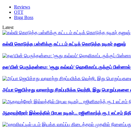
Reviews
OTT
Bigg Boss
Latest
கல்வி கொடுத்த பள்ளிக்கு கட்டடம் கட்டிக் கொடுத்த நடிகர் தனுஷ்
தல'யின் பெருந்தன்மை: 'சூது கவ்வும்' ஹெலிகாப்டருக்குப் பின்னால
அப்பா ஜெயிச்சது வரலாற்று சிறப்புமிக்க வெற்றி. இது பொறுப்புகளை எ
ஆதரவற்றோர் இல்லத்தில் பிரபல நடிகர்... ரஜினிகாந்த் ரூ.1 லட்சம் நித