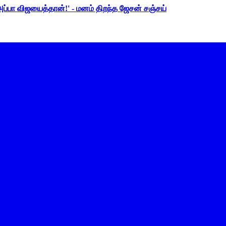
 அப்பா விஜயைத்தான்!' - மனம் திறந்த ஜேசன் சஞ்சய்