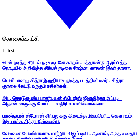
தொலைக்காட்சி
Latest
உடன் நடித்த சீரியல் நடிகருடனே காதல் - புத்தாண்டு ஆரம்பித்த
நொடியில் அறிவித்த சீரியல் நடிகை ரேஷ்மா. காதலர் இவர் தானா.
வெளியானது சித்ரா இறுதியாக நடித்த படத்தின் டீசர் - சித்ரா
குரலை கேட்டு உருகும் ரசிகர்கள்.
அட, கொடுமையே பாண்டியன் ஸ்டோர்ஸ் ஜீவாவிற்கா இப்படி -
அதான் ஊருக்கு போய்ட்ட மாதிரி சமாளிச்சாங்களா.
பாண்டியன் ஸ்டோர்ஸ் சீரியலுக்கு கிடைத்த மிகப்பெரிய கௌரவம்.
இத பாக்க சித்ரா இல்லையே.
வேலனை வேலம்மாளாக மாற்றிய விஜய் டிவி - ஆனால், அதே கதைய