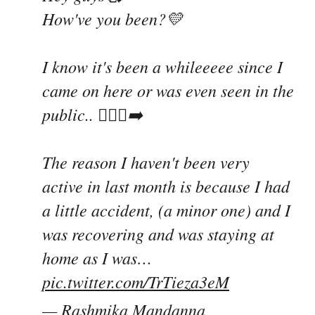
How've you been?💛
I know it's been a whileeeee since I
came on here or was even seen in the
public.. 🏃🏻‍♀️‍➡️
The reason I haven't been very
active in last month is because I had
a little accident, (a minor one) and I
was recovering and was staying at
home as I was…
pic.twitter.com/TrTieza3eM
— Rashmika Mandanna