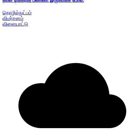
தான் டிங்கரிங் பண்ணி இருகாங்க போல.
தொழில்நுட்பம்
விமர்சனம்
விளையாட்டு