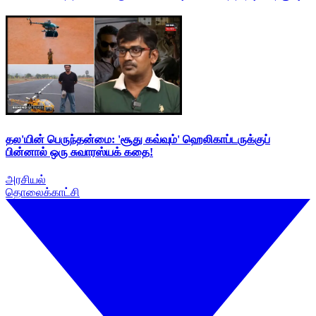
தல'யின் பெருந்தன்மை: 'சூது கவ்வும்' ஹெலிகாப்டருக்குப்
பின்னால் ஒரு சுவாரஸ்யக் கதை!
அரசியல்
தொலைக்காட்சி