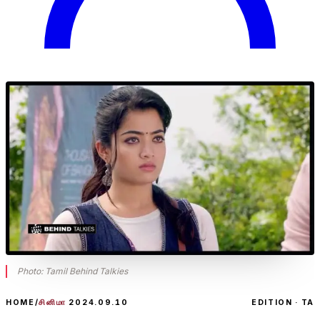
Photo:
Tamil Behind Talkies
HOME
/
சினிமா
2024.09.10
EDITION · TA