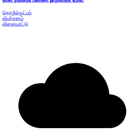
தான் டிங்கரிங் பண்ணி இருகாங்க போல.
தொழில்நுட்பம்
விமர்சனம்
விளையாட்டு