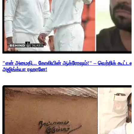
"என் அமைதி... கோலியின் ஆக்ரோஷம்!" – வெற்றிக் கூட்
அஜிங்க்யா ரஹானே!