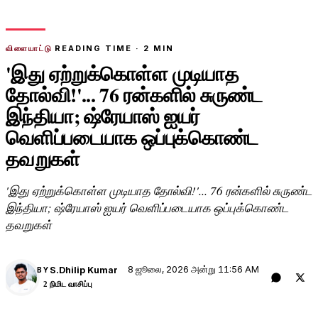
விளையாட்டு
READING TIME ·
2
MIN
'இது ஏற்றுக்கொள்ள முடியாத
தோல்வி!'... 76 ரன்களில் சுருண்ட
இந்தியா; ஷ்ரேயாஸ் ஐயர்
வெளிப்படையாக ஒப்புக்கொண்ட
தவறுகள்
'இது ஏற்றுக்கொள்ள முடியாத தோல்வி!'... 76 ரன்களில் சுருண்ட
இந்தியா; ஷ்ரேயாஸ் ஐயர் வெளிப்படையாக ஒப்புக்கொண்ட
தவறுகள்
8 ஜூலை, 2026 அன்று 11:56 AM
S.Dhilip Kumar
BY
2 நிமிட வாசிப்பு