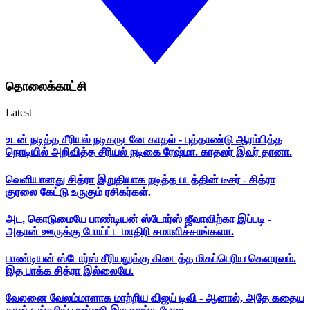
தொலைக்காட்சி
Latest
உடன் நடித்த சீரியல் நடிகருடனே காதல் - புத்தாண்டு ஆரம்பித்த
நொடியில் அறிவித்த சீரியல் நடிகை ரேஷ்மா. காதலர் இவர் தானா.
வெளியானது சித்ரா இறுதியாக நடித்த படத்தின் டீசர் - சித்ரா
குரலை கேட்டு உருகும் ரசிகர்கள்.
அட, கொடுமையே பாண்டியன் ஸ்டோர்ஸ் ஜீவாவிற்கா இப்படி -
அதான் ஊருக்கு போய்ட்ட மாதிரி சமாளிச்சாங்களா.
பாண்டியன் ஸ்டோர்ஸ் சீரியலுக்கு கிடைத்த மிகப்பெரிய கௌரவம்.
இத பாக்க சித்ரா இல்லையே.
வேலனை வேலம்மாளாக மாற்றிய விஜய் டிவி - ஆனால், அதே கதைய