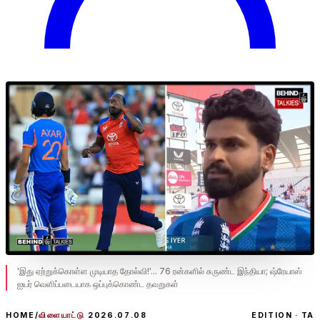
'இது ஏற்றுக்கொள்ள முடியாத தோல்வி!'... 76 ரன்களில் சுருண்ட இந்தியா; ஷ்ரேயாஸ்
ஐயர் வெளிப்படையாக ஒப்புக்கொண்ட தவறுகள்
HOME
/
விளையாட்டு
2026.07.08
EDITION · TA