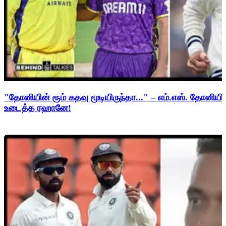
"தோனியின் ரூம் கதவு மூடியிருந்தா..." – எம்.எஸ். தோனி
உடைத்த ரஹானே!