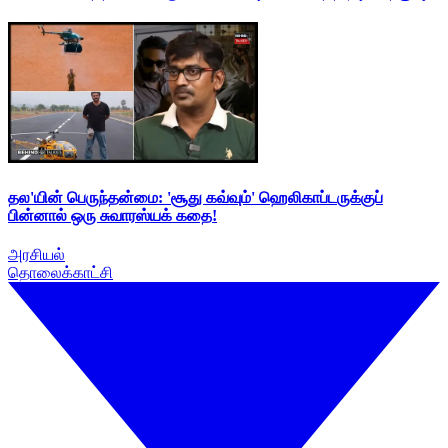
தல'யின் பெருந்தன்மை: 'சூது கவ்வும்' ஹெலிகாப்டருக்குப்
பின்னால் ஒரு சுவாரஸ்யக் கதை!
அரசியல்
தொலைக்காட்சி