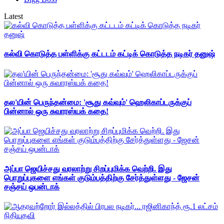
Latest
கல்வி கொடுத்த பள்ளிக்கு கட்டடம் கட்டிக் கொடுத்த நடிகர் தனுஷ்
தல'யின் பெருந்தன்மை: 'சூது கவ்வும்' ஹெலிகாப்டருக்குப்
பின்னால் ஒரு சுவாரஸ்யக் கதை!
அப்பா ஜெயிச்சது வரலாற்று சிறப்புமிக்க வெற்றி. இது
பொறுப்புகளை எங்கள் குடும்பத்திற்கு சேர்த்துள்ளது - ஜேசன்
சஞ்சய் ஒபன்டாக்