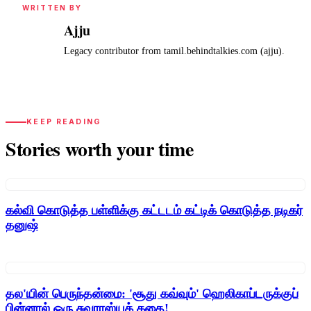
WRITTEN BY
Ajju
A
Legacy contributor from tamil.behindtalkies.com (ajju).
KEEP READING
Stories worth your time
கல்வி கொடுத்த பள்ளிக்கு கட்டடம் கட்டிக் கொடுத்த நடிகர்
தனுஷ்
தல'யின் பெருந்தன்மை: 'சூது கவ்வும்' ஹெலிகாப்டருக்குப்
பின்னால் ஒரு சுவாரஸ்யக் கதை!