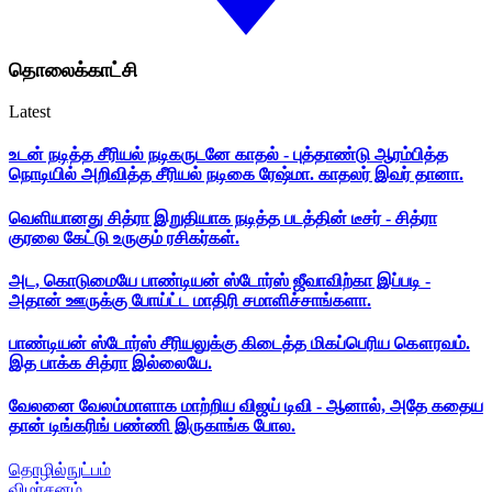
தொலைக்காட்சி
Latest
உடன் நடித்த சீரியல் நடிகருடனே காதல் - புத்தாண்டு ஆரம்பித்த
நொடியில் அறிவித்த சீரியல் நடிகை ரேஷ்மா. காதலர் இவர் தானா.
வெளியானது சித்ரா இறுதியாக நடித்த படத்தின் டீசர் - சித்ரா
குரலை கேட்டு உருகும் ரசிகர்கள்.
அட, கொடுமையே பாண்டியன் ஸ்டோர்ஸ் ஜீவாவிற்கா இப்படி -
அதான் ஊருக்கு போய்ட்ட மாதிரி சமாளிச்சாங்களா.
பாண்டியன் ஸ்டோர்ஸ் சீரியலுக்கு கிடைத்த மிகப்பெரிய கௌரவம்.
இத பாக்க சித்ரா இல்லையே.
வேலனை வேலம்மாளாக மாற்றிய விஜய் டிவி - ஆனால், அதே கதைய
தான் டிங்கரிங் பண்ணி இருகாங்க போல.
தொழில்நுட்பம்
விமர்சனம்