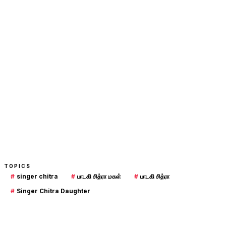
TOPICS
#
singer chitra
#
பாடகி சித்ரா மகள்
#
பாடகி சித்ரா
#
Singer Chitra Daughter