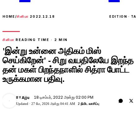
HOME
/
சினிமா
2022.12.18
EDITION · TA
சினிமா
READING TIME ·
2
MIN
'இன்று உன்னை அதிகம் மிஸ்
செய்கிறேன்' - சிறு வயதிலேயே இறந்த
தன் மகள் பிறந்தநாளில் சித்ரா போட்ட
உருக்கமான பதிவு.
18 டிசம்பர், 2022 அன்று 02:00 PM
Ajju
BY
A
Updated ·
27 மே, 2026 அன்று 04:41 AM
2 நிமிட வாசிப்பு