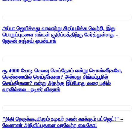
அப்பா ஜெயிச்சது வரலாற்று சிறப்புமிக்க வெற்றி. இது
பொறுப்புகளை எங்கள் குடும்பத்திற்கு சேர்த்துள்ளது -
ஜேசன் சஞ்சய் ஒபன்டாக்
ரூ.4000 கோடி செலவு செய்தோம் என்று சொன்னீர்களே,
சென்னையில் செய்தீர்களா? அல்லது சிங்கப்பூரில்
செய்தீர்களா? என்று அதற்கு இப்போது வரை பதில்
வரவில்லை - நடிகர் விஷால்
"நிதி நெருக்கடியிலும் உழவர் நலன் காக்கும் பட்ஜெட்!" –
வேளாண் அறிவிப்புகளை வரவேற்ற வைகோ!