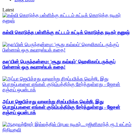
Latest
கல்வி கொடுத்த பள்ளிக்கு கட்டடம் கட்டிக் கொடுத்த நடிகர் தனுஷ்
தல'யின் பெருந்தன்மை: 'சூது கவ்வும்' ஹெலிகாப்டருக்குப்
பின்னால் ஒரு சுவாரஸ்யக் கதை!
அப்பா ஜெயிச்சது வரலாற்று சிறப்புமிக்க வெற்றி. இது
பொறுப்புகளை எங்கள் குடும்பத்திற்கு சேர்த்துள்ளது - ஜேசன்
சஞ்சய் ஒபன்டாக்