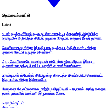
தொலைக்காட்சி
Latest
உடன் நடித்த சீரியல் நடிகருடனே காதல் - புத்தாண்டு ஆரம்பித்த
நொடியில் அறிவித்த சீரியல் நடிகை ரேஷ்மா. காதலர் இவர் தானா.
வெளியானது சித்ரா இறுதியாக நடித்த படத்தின் டீசர் - சித்ரா
குரலை கேட்டு உருகும் ரசிகர்கள்.
அட, கொடுமையே பாண்டியன் ஸ்டோர்ஸ் ஜீவாவிற்கா இப்படி -
அதான் ஊருக்கு போய்ட்ட மாதிரி சமாளிச்சாங்களா.
பாண்டியன் ஸ்டோர்ஸ் சீரியலுக்கு கிடைத்த மிகப்பெரிய கௌரவம்.
இத பாக்க சித்ரா இல்லையே.
வேலனை வேலம்மாளாக மாற்றிய விஜய் டிவி - ஆனால், அதே கதைய
தான் டிங்கரிங் பண்ணி இருகாங்க போல.
தொழில்நுட்பம்
விமர்சனம்