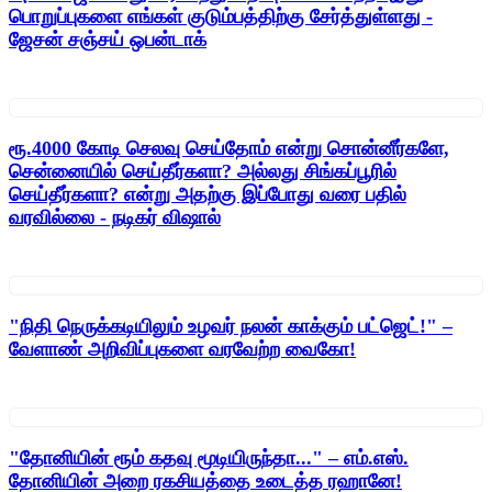
பொறுப்புகளை எங்கள் குடும்பத்திற்கு சேர்த்துள்ளது -
ஜேசன் சஞ்சய் ஒபன்டாக்
ரூ.4000 கோடி செலவு செய்தோம் என்று சொன்னீர்களே,
சென்னையில் செய்தீர்களா? அல்லது சிங்கப்பூரில்
செய்தீர்களா? என்று அதற்கு இப்போது வரை பதில்
வரவில்லை - நடிகர் விஷால்
"நிதி நெருக்கடியிலும் உழவர் நலன் காக்கும் பட்ஜெட்!" –
வேளாண் அறிவிப்புகளை வரவேற்ற வைகோ!
"தோனியின் ரூம் கதவு மூடியிருந்தா..." – எம்.எஸ்.
தோனியின் அறை ரகசியத்தை உடைத்த ரஹானே!