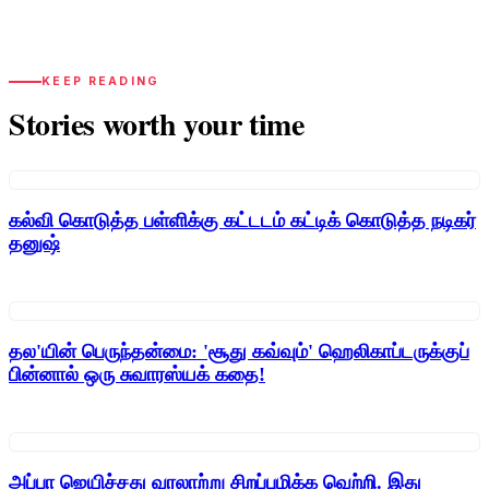
KEEP READING
Stories worth your time
கல்வி கொடுத்த பள்ளிக்கு கட்டடம் கட்டிக் கொடுத்த நடிகர்
தனுஷ்
தல'யின் பெருந்தன்மை: 'சூது கவ்வும்' ஹெலிகாப்டருக்குப்
பின்னால் ஒரு சுவாரஸ்யக் கதை!
அப்பா ஜெயிச்சது வரலாற்று சிறப்புமிக்க வெற்றி. இது