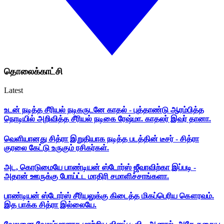
தொலைக்காட்சி
Latest
உடன் நடித்த சீரியல் நடிகருடனே காதல் - புத்தாண்டு ஆரம்பித்த
நொடியில் அறிவித்த சீரியல் நடிகை ரேஷ்மா. காதலர் இவர் தானா.
வெளியானது சித்ரா இறுதியாக நடித்த படத்தின் டீசர் - சித்ரா
குரலை கேட்டு உருகும் ரசிகர்கள்.
அட, கொடுமையே பாண்டியன் ஸ்டோர்ஸ் ஜீவாவிற்கா இப்படி -
அதான் ஊருக்கு போய்ட்ட மாதிரி சமாளிச்சாங்களா.
பாண்டியன் ஸ்டோர்ஸ் சீரியலுக்கு கிடைத்த மிகப்பெரிய கௌரவம்.
இத பாக்க சித்ரா இல்லையே.