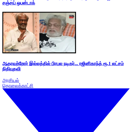
சஞ்சய் ஒபன்டாக்
ஆதரவற்றோர் இல்லத்தில் பிரபல நடிகர்... ரஜினிகாந்த் ரூ.1 லட்சம்
நிதியுதவி
அரசியல்
தொலைக்காட்சி