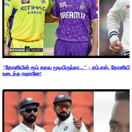
"தோனியின் ரூம் கதவு மூடியிருந்தா..." – எம்.எஸ். தோனி
உடைத்த ரஹானே!