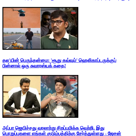
தல'யின் பெருந்தன்மை: 'சூது கவ்வும்' ஹெலிகாப்டருக்குப்
பின்னால் ஒரு சுவாரஸ்யக் கதை!
அப்பா ஜெயிச்சது வரலாற்று சிறப்புமிக்க வெற்றி. இது
பொறுப்புகளை எங்கள் குடும்பத்திற்கு சேர்த்துள்ளது - ஜேசன்