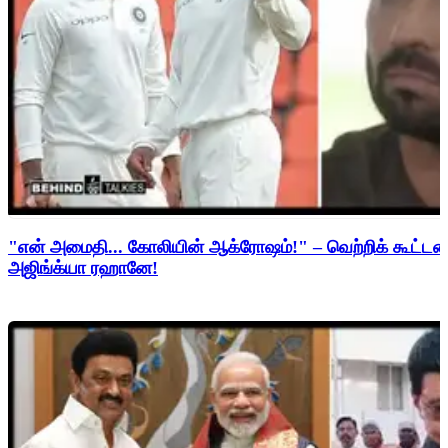
"என் அமைதி... கோலியின் ஆக்ரோஷம்!" – வெற்றிக் கூட்
அஜிங்க்யா ரஹானே!