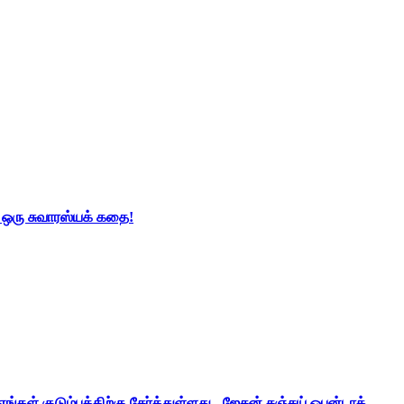
் ஒரு சுவாரஸ்யக் கதை!
ங்கள் குடும்பத்திற்கு சேர்த்துள்ளது - ஜேசன் சஞ்சய் ஒபன்டாக்