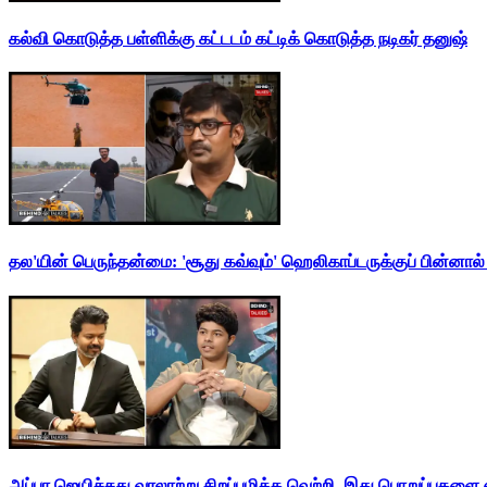
கல்வி கொடுத்த பள்ளிக்கு கட்டடம் கட்டிக் கொடுத்த நடிகர் தனுஷ்
தல'யின் பெருந்தன்மை: 'சூது கவ்வும்' ஹெலிகாப்டருக்குப் பின்னால
அப்பா ஜெயிச்சது வரலாற்று சிறப்புமிக்க வெற்றி. இது பொறுப்புகளை எ