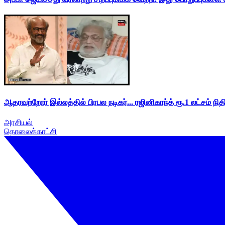
ஆதரவற்றோர் இல்லத்தில் பிரபல நடிகர்... ரஜினிகாந்த் ரூ.1 லட்சம் நித
அரசியல்
தொலைக்காட்சி