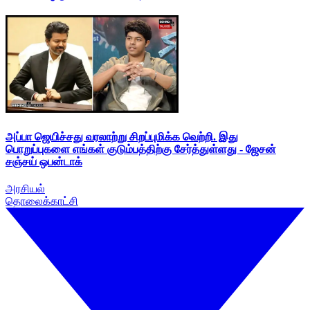
அப்பா ஜெயிச்சது வரலாற்று சிறப்புமிக்க வெற்றி. இது
பொறுப்புகளை எங்கள் குடும்பத்திற்கு சேர்த்துள்ளது - ஜேசன்
சஞ்சய் ஒபன்டாக்
அரசியல்
தொலைக்காட்சி