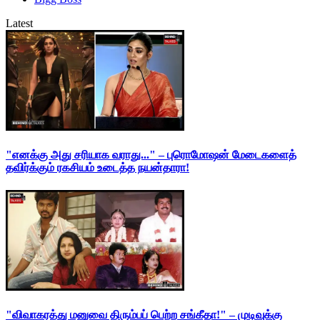
Latest
"எனக்கு அது சரியாக வராது..." – புரொமோஷன் மேடைகளைத்
தவிர்க்கும் ரகசியம் உடைத்த நயன்தாரா!
"விவாகரத்து மனுவை திரும்பப் பெற்ற சங்கீதா!" – முடிவுக்கு