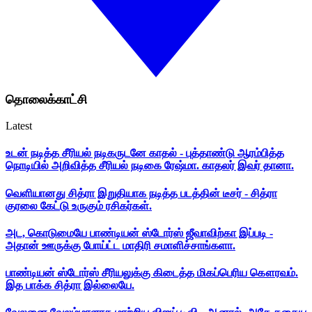
தொலைக்காட்சி
Latest
உடன் நடித்த சீரியல் நடிகருடனே காதல் - புத்தாண்டு ஆரம்பித்த
நொடியில் அறிவித்த சீரியல் நடிகை ரேஷ்மா. காதலர் இவர் தானா.
வெளியானது சித்ரா இறுதியாக நடித்த படத்தின் டீசர் - சித்ரா
குரலை கேட்டு உருகும் ரசிகர்கள்.
அட, கொடுமையே பாண்டியன் ஸ்டோர்ஸ் ஜீவாவிற்கா இப்படி -
அதான் ஊருக்கு போய்ட்ட மாதிரி சமாளிச்சாங்களா.
பாண்டியன் ஸ்டோர்ஸ் சீரியலுக்கு கிடைத்த மிகப்பெரிய கௌரவம்.
இத பாக்க சித்ரா இல்லையே.