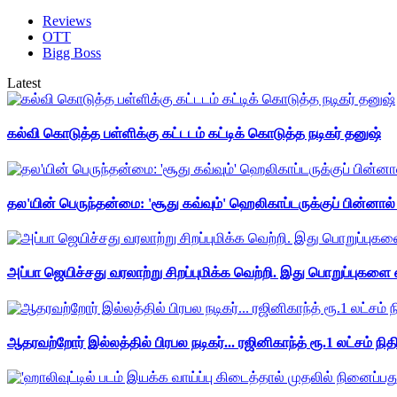
Reviews
OTT
Bigg Boss
Latest
கல்வி கொடுத்த பள்ளிக்கு கட்டடம் கட்டிக் கொடுத்த நடிகர் தனுஷ்
தல'யின் பெருந்தன்மை: 'சூது கவ்வும்' ஹெலிகாப்டருக்குப் பின்னால
அப்பா ஜெயிச்சது வரலாற்று சிறப்புமிக்க வெற்றி. இது பொறுப்புகளை எ
ஆதரவற்றோர் இல்லத்தில் பிரபல நடிகர்... ரஜினிகாந்த் ரூ.1 லட்சம் நித