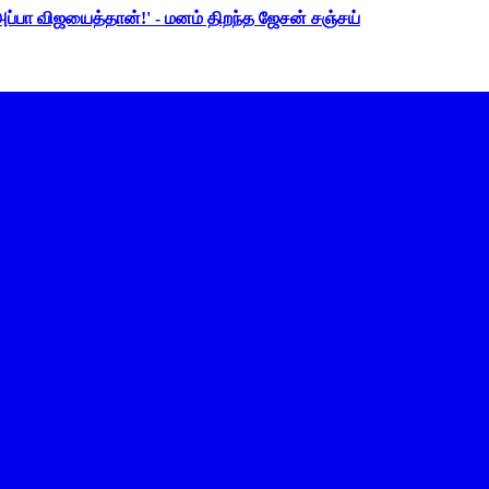
 அப்பா விஜயைத்தான்!' - மனம் திறந்த ஜேசன் சஞ்சய்