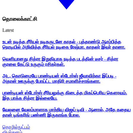
தொலைக்காட்சி
Latest
உடன் நடித்த சீரியல் நடிகருடனே காதல் - புத்தாண்டு ஆரம்பித்த
நொடியில் அறிவித்த சீரியல் நடிகை ரேஷ்மா. காதலர் இவர் தானா.
வெளியானது சித்ரா இறுதியாக நடித்த படத்தின் டீசர் - சித்ரா
குரலை கேட்டு உருகும் ரசிகர்கள்.
அட, கொடுமையே பாண்டியன் ஸ்டோர்ஸ் ஜீவாவிற்கா இப்படி -
அதான் ஊருக்கு போய்ட்ட மாதிரி சமாளிச்சாங்களா.
பாண்டியன் ஸ்டோர்ஸ் சீரியலுக்கு கிடைத்த மிகப்பெரிய கௌரவம்.
இத பாக்க சித்ரா இல்லையே.
வேலனை வேலம்மாளாக மாற்றிய விஜய் டிவி - ஆனால், அதே கதைய
தான் டிங்கரிங் பண்ணி இருகாங்க போல.
தொழில்நுட்பம்
விமர்சனம்