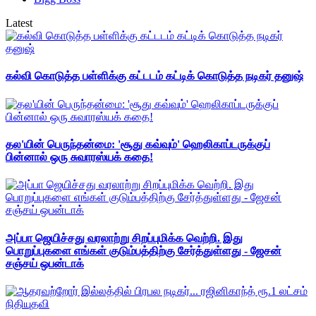
Latest
கல்வி கொடுத்த பள்ளிக்கு கட்டடம் கட்டிக் கொடுத்த நடிகர் தனுஷ்
தல'யின் பெருந்தன்மை: 'சூது கவ்வும்' ஹெலிகாப்டருக்குப்
பின்னால் ஒரு சுவாரஸ்யக் கதை!
அப்பா ஜெயிச்சது வரலாற்று சிறப்புமிக்க வெற்றி. இது
பொறுப்புகளை எங்கள் குடும்பத்திற்கு சேர்த்துள்ளது - ஜேசன்
சஞ்சய் ஒபன்டாக்