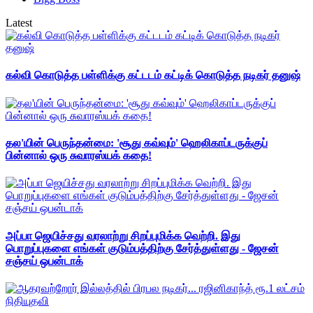
Latest
கல்வி கொடுத்த பள்ளிக்கு கட்டடம் கட்டிக் கொடுத்த நடிகர் தனுஷ்
தல'யின் பெருந்தன்மை: 'சூது கவ்வும்' ஹெலிகாப்டருக்குப்
பின்னால் ஒரு சுவாரஸ்யக் கதை!
அப்பா ஜெயிச்சது வரலாற்று சிறப்புமிக்க வெற்றி. இது
பொறுப்புகளை எங்கள் குடும்பத்திற்கு சேர்த்துள்ளது - ஜேசன்
சஞ்சய் ஒபன்டாக்