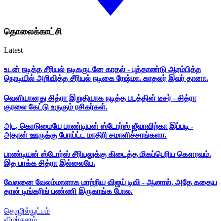
தொலைக்காட்சி
Latest
உடன் நடித்த சீரியல் நடிகருடனே காதல் - புத்தாண்டு ஆரம்பித்த
நொடியில் அறிவித்த சீரியல் நடிகை ரேஷ்மா. காதலர் இவர் தானா.
வெளியானது சித்ரா இறுதியாக நடித்த படத்தின் டீசர் - சித்ரா
குரலை கேட்டு உருகும் ரசிகர்கள்.
அட, கொடுமையே பாண்டியன் ஸ்டோர்ஸ் ஜீவாவிற்கா இப்படி -
அதான் ஊருக்கு போய்ட்ட மாதிரி சமாளிச்சாங்களா.
பாண்டியன் ஸ்டோர்ஸ் சீரியலுக்கு கிடைத்த மிகப்பெரிய கௌரவம்.
இத பாக்க சித்ரா இல்லையே.
வேலனை வேலம்மாளாக மாற்றிய விஜய் டிவி - ஆனால், அதே கதைய
தான் டிங்கரிங் பண்ணி இருகாங்க போல.
தொழில்நுட்பம்
விமர்சனம்