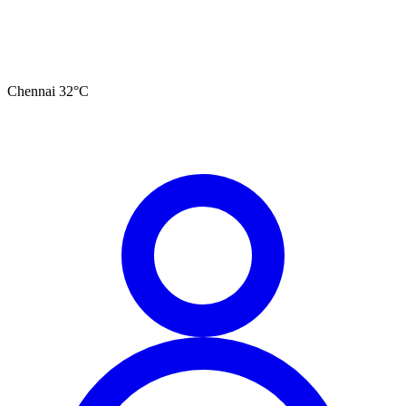
Chennai
32
°C
தமிழ்