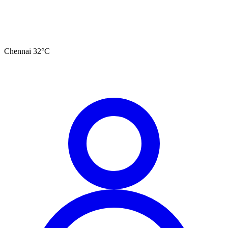
Chennai
32
°C
தமிழ்