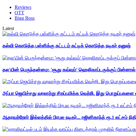
Reviews
OTT
Bigg Boss
Latest
கல்வி கொடுத்த பள்ளிக்கு கட்டடம் கட்டிக் கொடுத்த நடிகர் தனுஷ்
தல'யின் பெருந்தன்மை: 'சூது கவ்வும்' ஹெலிகாப்டருக்குப் பின்னால
அப்பா ஜெயிச்சது வரலாற்று சிறப்புமிக்க வெற்றி. இது பொறுப்புகளை எ
ஆதரவற்றோர் இல்லத்தில் பிரபல நடிகர்... ரஜினிகாந்த் ரூ.1 லட்சம் நித