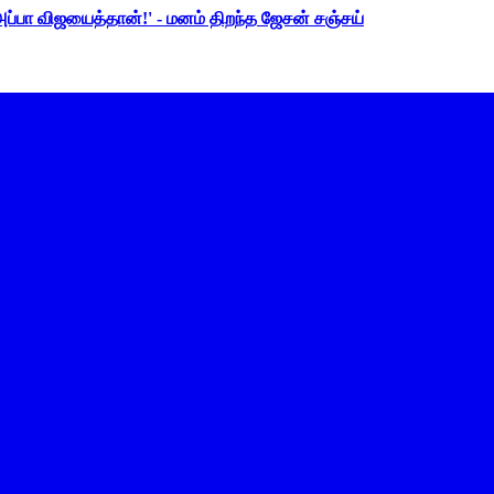
 அப்பா விஜயைத்தான்!' - மனம் திறந்த ஜேசன் சஞ்சய்