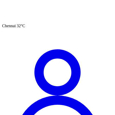
Chennai
32
°C
தமிழ்