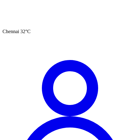
Chennai
32
°C
தமிழ்