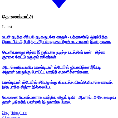
தொலைக்காட்சி
Latest
உடன் நடித்த சீரியல் நடிகருடனே காதல் - புத்தாண்டு ஆரம்பித்த
நொடியில் அறிவித்த சீரியல் நடிகை ரேஷ்மா. காதலர் இவர் தானா.
வெளியானது சித்ரா இறுதியாக நடித்த படத்தின் டீசர் - சித்ரா
குரலை கேட்டு உருகும் ரசிகர்கள்.
அட, கொடுமையே பாண்டியன் ஸ்டோர்ஸ் ஜீவாவிற்கா இப்படி -
அதான் ஊருக்கு போய்ட்ட மாதிரி சமாளிச்சாங்களா.
பாண்டியன் ஸ்டோர்ஸ் சீரியலுக்கு கிடைத்த மிகப்பெரிய கௌரவம்.
இத பாக்க சித்ரா இல்லையே.
வேலனை வேலம்மாளாக மாற்றிய விஜய் டிவி - ஆனால், அதே கதைய
தான் டிங்கரிங் பண்ணி இருகாங்க போல.
தொழில்நுட்பம்
விமர்சனம்