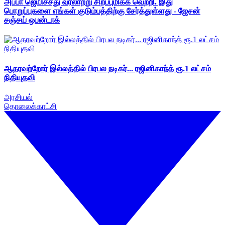
அப்பா ஜெயிச்சது வரலாற்று சிறப்புமிக்க வெற்றி. இது
பொறுப்புகளை எங்கள் குடும்பத்திற்கு சேர்த்துள்ளது - ஜேசன்
சஞ்சய் ஒபன்டாக்
ஆதரவற்றோர் இல்லத்தில் பிரபல நடிகர்... ரஜினிகாந்த் ரூ.1 லட்சம்
நிதியுதவி
அரசியல்
தொலைக்காட்சி