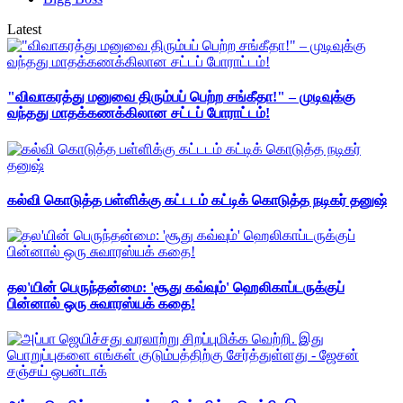
Latest
"விவாகரத்து மனுவை திரும்பப் பெற்ற சங்கீதா!" – முடிவுக்கு
வந்தது மாதக்கணக்கிலான சட்டப் போராட்டம்!
கல்வி கொடுத்த பள்ளிக்கு கட்டடம் கட்டிக் கொடுத்த நடிகர் தனுஷ்
தல'யின் பெருந்தன்மை: 'சூது கவ்வும்' ஹெலிகாப்டருக்குப்
பின்னால் ஒரு சுவாரஸ்யக் கதை!