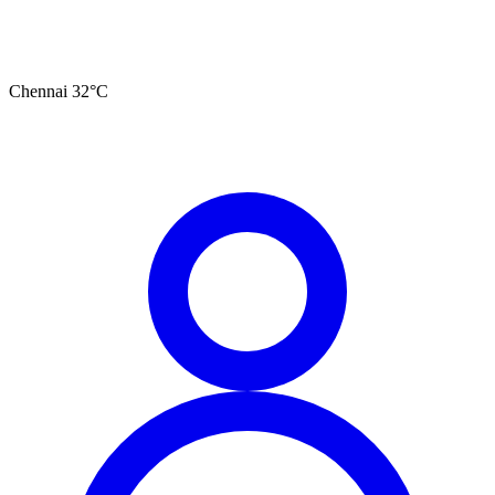
Chennai
32
°C
தமிழ்