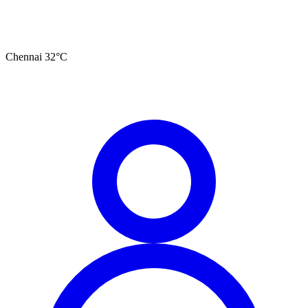
Chennai
32
°C
தமிழ்