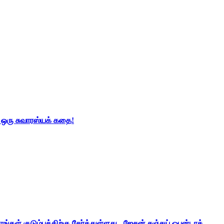
் ஒரு சுவாரஸ்யக் கதை!
ங்கள் குடும்பத்திற்கு சேர்த்துள்ளது - ஜேசன் சஞ்சய் ஒபன்டாக்