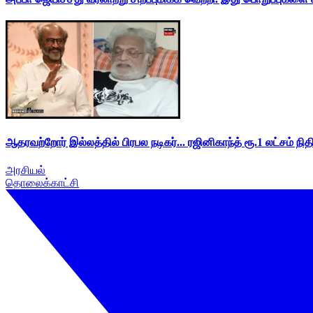
ஆதரவற்றோர் இல்லத்தில் பிரபல நடிகர்... ரஜினிகாந்த் ரூ.1 லட்சம் நித
அரசியல்
தொலைக்காட்சி