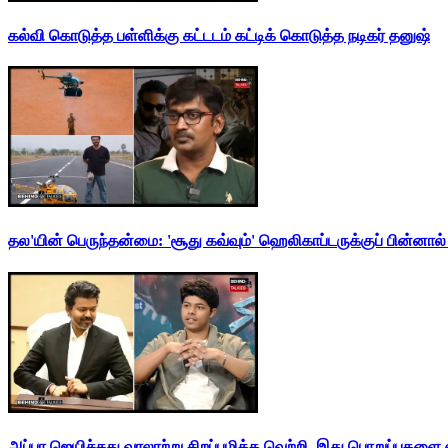
கல்வி கொடுத்த பள்ளிக்கு கட்டடம் கட்டிக் கொடுத்த நடிகர் தனுஷ்
தல'யின் பெருந்தன்மை: 'சூது கவ்வும்' ஹெலிகாப்டருக்குப் பின்னால
அப்பா ஜெயிச்சது வரலாற்று சிறப்புமிக்க வெற்றி. இது பொறுப்புகளை எ