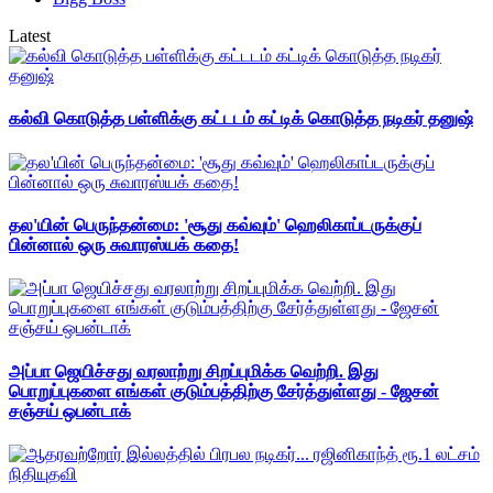
Latest
கல்வி கொடுத்த பள்ளிக்கு கட்டடம் கட்டிக் கொடுத்த நடிகர் தனுஷ்
தல'யின் பெருந்தன்மை: 'சூது கவ்வும்' ஹெலிகாப்டருக்குப்
பின்னால் ஒரு சுவாரஸ்யக் கதை!
அப்பா ஜெயிச்சது வரலாற்று சிறப்புமிக்க வெற்றி. இது
பொறுப்புகளை எங்கள் குடும்பத்திற்கு சேர்த்துள்ளது - ஜேசன்
சஞ்சய் ஒபன்டாக்