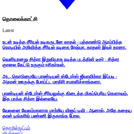
தொலைக்காட்சி
Latest
உடன் நடித்த சீரியல் நடிகருடனே காதல் - புத்தாண்டு ஆரம்பித்த
நொடியில் அறிவித்த சீரியல் நடிகை ரேஷ்மா. காதலர் இவர் தானா.
வெளியானது சித்ரா இறுதியாக நடித்த படத்தின் டீசர் - சித்ரா
குரலை கேட்டு உருகும் ரசிகர்கள்.
அட, கொடுமையே பாண்டியன் ஸ்டோர்ஸ் ஜீவாவிற்கா இப்படி -
அதான் ஊருக்கு போய்ட்ட மாதிரி சமாளிச்சாங்களா.
பாண்டியன் ஸ்டோர்ஸ் சீரியலுக்கு கிடைத்த மிகப்பெரிய கௌரவம்.
இத பாக்க சித்ரா இல்லையே.
வேலனை வேலம்மாளாக மாற்றிய விஜய் டிவி - ஆனால், அதே கதைய
தான் டிங்கரிங் பண்ணி இருகாங்க போல.
தொழில்நுட்பம்
விமர்சனம்