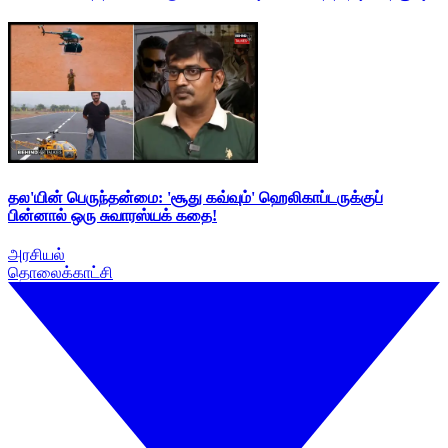
தல'யின் பெருந்தன்மை: 'சூது கவ்வும்' ஹெலிகாப்டருக்குப்
பின்னால் ஒரு சுவாரஸ்யக் கதை!
அரசியல்
தொலைக்காட்சி