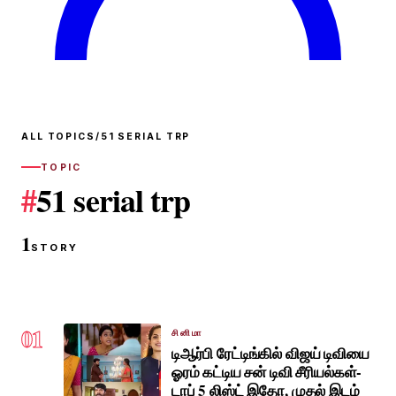
ALL TOPICS
/
51 SERIAL TRP
TOPIC
#
51 serial trp
1
STORY
01
சினிமா
டிஆர்பி ரேட்டிங்கில் விஜய் டிவியை
ஓரம் கட்டிய சன் டிவி சீரியல்கள்-
டாப் 5 லிஸ்ட் இதோ, முதல் இடம்