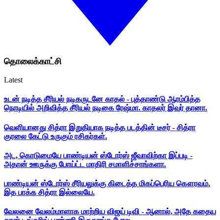
தொலைக்காட்சி
Latest
உடன் நடித்த சீரியல் நடிகருடனே காதல் - புத்தாண்டு ஆரம்பித்த
நொடியில் அறிவித்த சீரியல் நடிகை ரேஷ்மா. காதலர் இவர் தானா.
வெளியானது சித்ரா இறுதியாக நடித்த படத்தின் டீசர் - சித்ரா
குரலை கேட்டு உருகும் ரசிகர்கள்.
அட, கொடுமையே பாண்டியன் ஸ்டோர்ஸ் ஜீவாவிற்கா இப்படி -
அதான் ஊருக்கு போய்ட்ட மாதிரி சமாளிச்சாங்களா.
பாண்டியன் ஸ்டோர்ஸ் சீரியலுக்கு கிடைத்த மிகப்பெரிய கௌரவம்.
இத பாக்க சித்ரா இல்லையே.
வேலனை வேலம்மாளாக மாற்றிய விஜய் டிவி - ஆனால், அதே கதைய