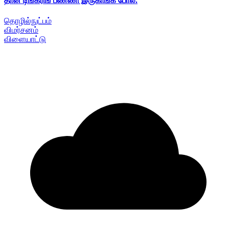
தான் டிங்கரிங் பண்ணி இருகாங்க போல.
தொழில்நுட்பம்
விமர்சனம்
விளையாட்டு