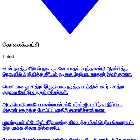
தொலைக்காட்சி
Latest
உடன் நடித்த சீரியல் நடிகருடனே காதல் - புத்தாண்டு ஆரம்பித்த
நொடியில் அறிவித்த சீரியல் நடிகை ரேஷ்மா. காதலர் இவர் தானா.
வெளியானது சித்ரா இறுதியாக நடித்த படத்தின் டீசர் - சித்ரா
குரலை கேட்டு உருகும் ரசிகர்கள்.
அட, கொடுமையே பாண்டியன் ஸ்டோர்ஸ் ஜீவாவிற்கா இப்படி -
அதான் ஊருக்கு போய்ட்ட மாதிரி சமாளிச்சாங்களா.
பாண்டியன் ஸ்டோர்ஸ் சீரியலுக்கு கிடைத்த மிகப்பெரிய கௌரவம்.
இத பாக்க சித்ரா இல்லையே.