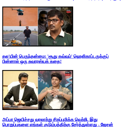
தல'யின் பெருந்தன்மை: 'சூது கவ்வும்' ஹெலிகாப்டருக்குப்
பின்னால் ஒரு சுவாரஸ்யக் கதை!
அப்பா ஜெயிச்சது வரலாற்று சிறப்புமிக்க வெற்றி. இது
பொறுப்புகளை எங்கள் குடும்பத்திற்கு சேர்த்துள்ளது - ஜேசன்