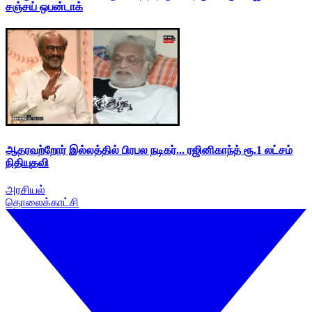
சஞ்சய் ஒபன்டாக்
ஆதரவற்றோர் இல்லத்தில் பிரபல நடிகர்... ரஜினிகாந்த் ரூ.1 லட்சம்
நிதியுதவி
அரசியல்
தொலைக்காட்சி