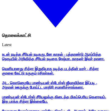
தொலைக்காட்சி
Latest
உடன் நடித்த சீரியல் நடிகருடனே காதல் - புத்தாண்டு ஆரம்பித்த
நொடியில் அறிவித்த சீரியல் நடிகை ரேஷ்மா. காதலர் இவர் தானா.
வெளியானது சித்ரா இறுதியாக நடித்த படத்தின் டீசர் - சித்ரா
குரலை கேட்டு உருகும் ரசிகர்கள்.
அட, கொடுமையே பாண்டியன் ஸ்டோர்ஸ் ஜீவாவிற்கா இப்படி -
அதான் ஊருக்கு போய்ட்ட மாதிரி சமாளிச்சாங்களா.
பாண்டியன் ஸ்டோர்ஸ் சீரியலுக்கு கிடைத்த மிகப்பெரிய கௌரவம்.
இத பாக்க சித்ரா இல்லையே.