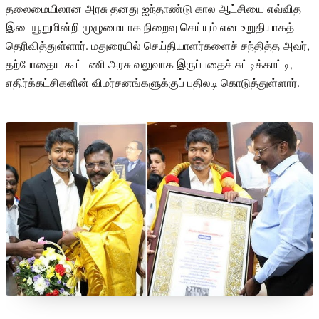
தலைமையிலான அரசு தனது ஐந்தாண்டு கால ஆட்சியை எவ்வித
இடையூறுமின்றி முழுமையாக நிறைவு செய்யும் என உறுதியாகத்
தெரிவித்துள்ளார். மதுரையில் செய்தியாளர்களைச் சந்தித்த அவர்,
தற்போதைய கூட்டணி அரசு வலுவாக இருப்பதைச் சுட்டிக்காட்டி,
எதிர்க்கட்சிகளின் விமர்சனங்களுக்குப் பதிலடி கொடுத்துள்ளார்.