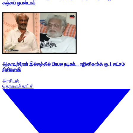
சஞ்சய் ஒபன்டாக்
ஆதரவற்றோர் இல்லத்தில் பிரபல நடிகர்... ரஜினிகாந்த் ரூ.1 லட்சம்
நிதியுதவி
அரசியல்
தொலைக்காட்சி