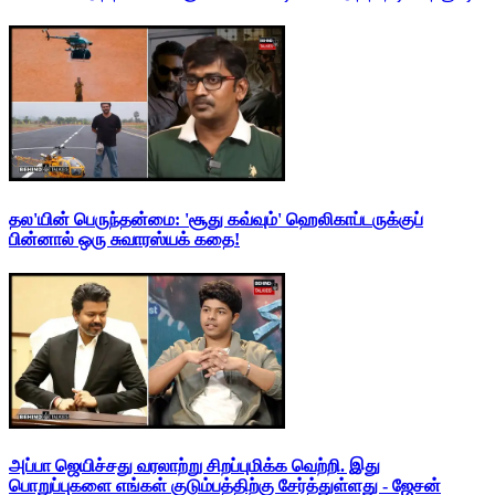
தல'யின் பெருந்தன்மை: 'சூது கவ்வும்' ஹெலிகாப்டருக்குப்
பின்னால் ஒரு சுவாரஸ்யக் கதை!
அப்பா ஜெயிச்சது வரலாற்று சிறப்புமிக்க வெற்றி. இது
பொறுப்புகளை எங்கள் குடும்பத்திற்கு சேர்த்துள்ளது - ஜேசன்