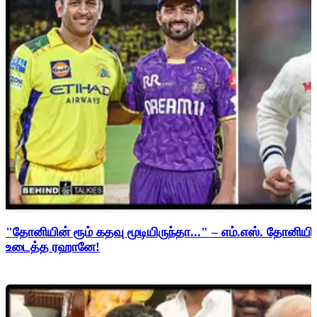
"தோனியின் ரூம் கதவு மூடியிருந்தா..." – எம்.எஸ். தோனி
உடைத்த ரஹானே!