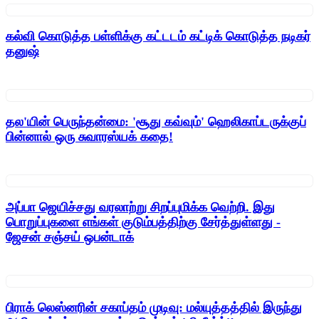
கல்வி கொடுத்த பள்ளிக்கு கட்டடம் கட்டிக் கொடுத்த நடிகர்
தனுஷ்
தல'யின் பெருந்தன்மை: 'சூது கவ்வும்' ஹெலிகாப்டருக்குப்
பின்னால் ஒரு சுவாரஸ்யக் கதை!
அப்பா ஜெயிச்சது வரலாற்று சிறப்புமிக்க வெற்றி. இது
பொறுப்புகளை எங்கள் குடும்பத்திற்கு சேர்த்துள்ளது -
ஜேசன் சஞ்சய் ஒபன்டாக்
பிராக் லெஸ்னரின் சகாப்தம் முடிவு: மல்யுத்தத்தில் இருந்து