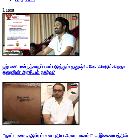
Latest
நற்பணி மன்றத்தைப் பலப்படுத்தும் தனுஷ்! - வேகமெடுக்கிறதா
தனுஷின் அரசியல் நகர்வு?
"நாட்டாமை குடும்பம் என புதிய அடையாளம்!" – இணையத்தில்