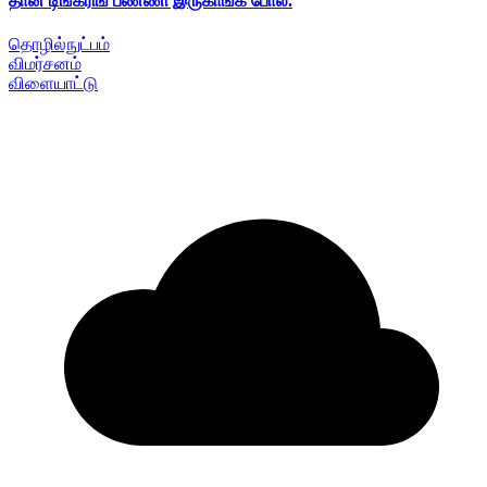
தான் டிங்கரிங் பண்ணி இருகாங்க போல.
தொழில்நுட்பம்
விமர்சனம்
விளையாட்டு