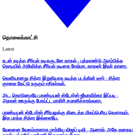
தொலைக்காட்சி
Latest
உடன் நடித்த சீரியல் நடிகருடனே காதல் - புத்தாண்டு ஆரம்பித்த
நொடியில் அறிவித்த சீரியல் நடிகை ரேஷ்மா. காதலர் இவர் தானா.
வெளியானது சித்ரா இறுதியாக நடித்த படத்தின் டீசர் - சித்ரா
குரலை கேட்டு உருகும் ரசிகர்கள்.
அட, கொடுமையே பாண்டியன் ஸ்டோர்ஸ் ஜீவாவிற்கா இப்படி -
அதான் ஊருக்கு போய்ட்ட மாதிரி சமாளிச்சாங்களா.
பாண்டியன் ஸ்டோர்ஸ் சீரியலுக்கு கிடைத்த மிகப்பெரிய கௌரவம்.
இத பாக்க சித்ரா இல்லையே.
வேலனை வேலம்மாளாக மாற்றிய விஜய் டிவி - ஆனால், அதே கதைய