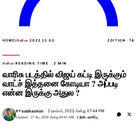
HOME
/
சினிமா
2022.11.02
EDITION · TA
சினிமா
READING TIME ·
2
MIN
வாரிசு படத்தில் விஜய் கட்டி இருக்கும்
வாட்ச் இத்தனை கோடியா ? அப்படி
என்ன இருக்கு அதுல ?
2 நவம்பர், 2022 அன்று 07:44 PM
subhashini
BY
Updated ·
27 மே, 2026 அன்று 04:41 AM
2 நிமிட வாசிப்பு