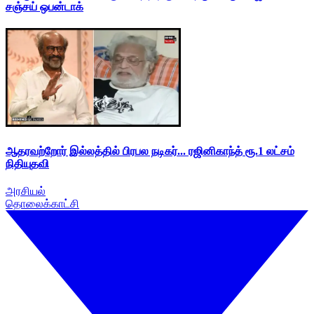
சஞ்சய் ஒபன்டாக்
ஆதரவற்றோர் இல்லத்தில் பிரபல நடிகர்... ரஜினிகாந்த் ரூ.1 லட்சம்
நிதியுதவி
அரசியல்
தொலைக்காட்சி