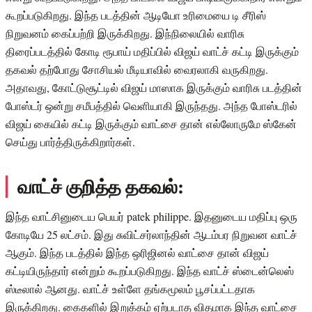
கூறப்படுகிறது. இந்த படத்தின் ஆடியோ உரிமையை டி சீரிஸ்
நிறுவனம் கைப்பற்றி இருக்கிறது. இந்நிலையில் வாரிசு
திரைப்படத்தில் கோடி ரூபாய் மதிப்பில் விஜய் வாட்ச் கட்டி இருக்கும்
தகவல் தற்போது சோசியல் மீடியாவில் வைரலாகி வருகிறது.
அதாவது, கோட்டுசூட்டில் விஜய் மாஸாக இருக்கும் வாரிசு படத்தின்
போஸ்டர் ஒன்று சமீபத்தில் வெளியாகி இருந்தது. அந்த போஸ்டரில்
விஜய் கையில் கட்டி இருக்கும் வாட்சை தான் எல்லோருமே ஸ்கேன்
செய்து பார்த்திருக்கிறார்கள்.
வாட்ச் குறித்த தகவல்:
இந்த வாட்சினுடைய பெயர் patek philippe. இதனுடைய மதிப்பு ஒரு
கோடியே 25 லட்சம். இது சுவிட்சர்லாந்தின் ஆடம்பர நிறுவன வாட்ச்
ஆகும். இந்த படத்தில் இந்த ஒரிஜினல் வாட்சை தான் விஜய்
கட்டியிருந்தார் என்றும் கூறப்படுகிறது. இந்த வாட்ச் ஸ்டைன்லெஸ்
ஸ்டீலால் ஆனது. வாட்ச் உள்ளே தங்கமூலம் பூசப்பட்டதாக
இருக்கிறது. கைகளில் இறுக்கம் ஏற்படாத விதமாக இந்த வாட்சை