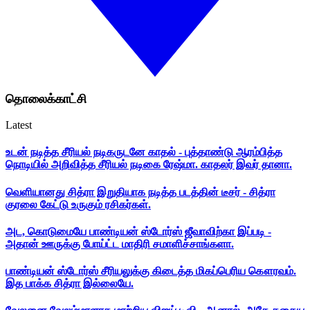
தொலைக்காட்சி
Latest
உடன் நடித்த சீரியல் நடிகருடனே காதல் - புத்தாண்டு ஆரம்பித்த
நொடியில் அறிவித்த சீரியல் நடிகை ரேஷ்மா. காதலர் இவர் தானா.
வெளியானது சித்ரா இறுதியாக நடித்த படத்தின் டீசர் - சித்ரா
குரலை கேட்டு உருகும் ரசிகர்கள்.
அட, கொடுமையே பாண்டியன் ஸ்டோர்ஸ் ஜீவாவிற்கா இப்படி -
அதான் ஊருக்கு போய்ட்ட மாதிரி சமாளிச்சாங்களா.
பாண்டியன் ஸ்டோர்ஸ் சீரியலுக்கு கிடைத்த மிகப்பெரிய கௌரவம்.
இத பாக்க சித்ரா இல்லையே.