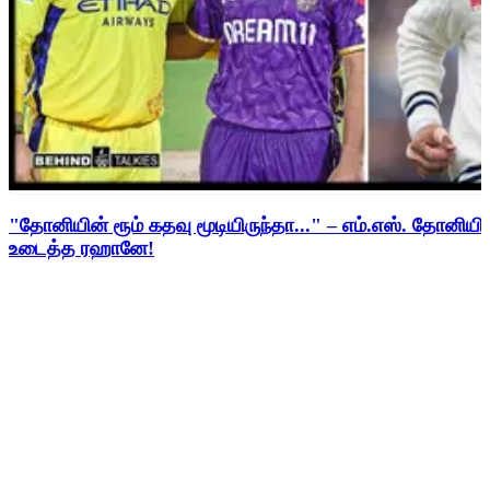
"தோனியின் ரூம் கதவு மூடியிருந்தா..." – எம்.எஸ். தோனி
உடைத்த ரஹானே!