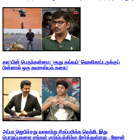
தல'யின் பெருந்தன்மை: 'சூது கவ்வும்' ஹெலிகாப்டருக்குப்
பின்னால் ஒரு சுவாரஸ்யக் கதை!
அப்பா ஜெயிச்சது வரலாற்று சிறப்புமிக்க வெற்றி. இது
பொறுப்புகளை எங்கள் குடும்பத்திற்கு சேர்த்துள்ளது - ஜேசன்