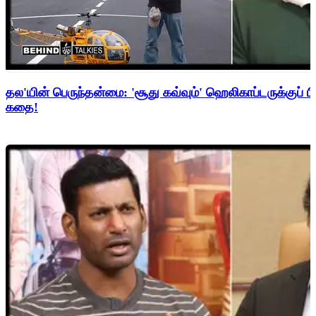
தல'யின் பெருந்தன்மை: 'சூது கவ்வும்' ஹெலிகாப்டருக்குப் ப
கதை!