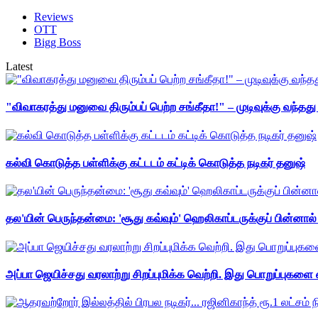
Reviews
OTT
Bigg Boss
Latest
"விவாகரத்து மனுவை திரும்பப் பெற்ற சங்கீதா!" – முடிவுக்கு வந்த
கல்வி கொடுத்த பள்ளிக்கு கட்டடம் கட்டிக் கொடுத்த நடிகர் தனுஷ்
தல'யின் பெருந்தன்மை: 'சூது கவ்வும்' ஹெலிகாப்டருக்குப் பின்னால
அப்பா ஜெயிச்சது வரலாற்று சிறப்புமிக்க வெற்றி. இது பொறுப்புகளை எ