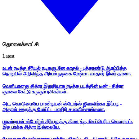
தொலைக்காட்சி
Latest
உடன் நடித்த சீரியல் நடிகருடனே காதல் - புத்தாண்டு ஆரம்பித்த
நொடியில் அறிவித்த சீரியல் நடிகை ரேஷ்மா. காதலர் இவர் தானா.
வெளியானது சித்ரா இறுதியாக நடித்த படத்தின் டீசர் - சித்ரா
குரலை கேட்டு உருகும் ரசிகர்கள்.
அட, கொடுமையே பாண்டியன் ஸ்டோர்ஸ் ஜீவாவிற்கா இப்படி -
அதான் ஊருக்கு போய்ட்ட மாதிரி சமாளிச்சாங்களா.
பாண்டியன் ஸ்டோர்ஸ் சீரியலுக்கு கிடைத்த மிகப்பெரிய கௌரவம்.
இத பாக்க சித்ரா இல்லையே.