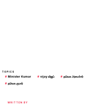
TOPICS
#
Minister Kumar
#
vijay விஜய்
#
தவெக அமைச்சர்
#
தவெக குமார்
WRITTEN BY