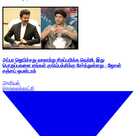
அப்பா ஜெயிச்சது வரலாற்று சிறப்புமிக்க வெற்றி. இது
பொறுப்புகளை எங்கள் குடும்பத்திற்கு சேர்த்துள்ளது - ஜேசன்
சஞ்சய் ஒபன்டாக்
அரசியல்
தொலைக்காட்சி