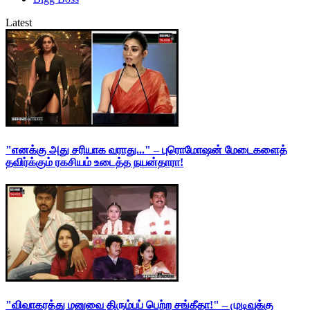
Latest
"எனக்கு அது சரியாக வராது..." – புரொமோஷன் மேடைகளைத்
தவிர்க்கும் ரகசியம் உடைத்த நயன்தாரா!
"விவாகரத்து மனுவை திரும்பப் பெற்ற சங்கீதா!" – முடிவுக்கு