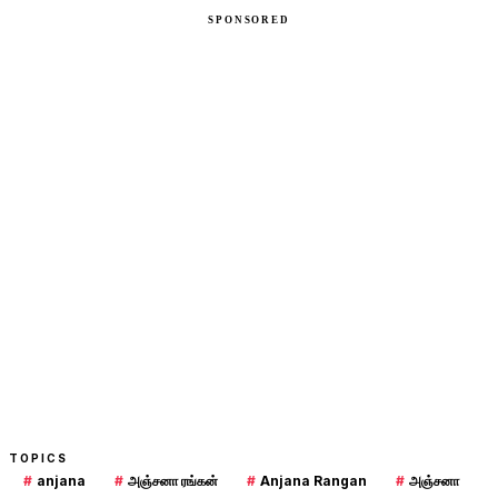
TOPICS
#
anjana
#
அஞ்சனா ரங்கன்
#
Anjana Rangan
#
அஞ்சனா