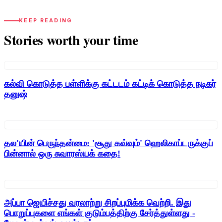
KEEP READING
Stories worth your time
கல்வி கொடுத்த பள்ளிக்கு கட்டடம் கட்டிக் கொடுத்த நடிகர்
தனுஷ்
தல'யின் பெருந்தன்மை: 'சூது கவ்வும்' ஹெலிகாப்டருக்குப்
பின்னால் ஒரு சுவாரஸ்யக் கதை!
அப்பா ஜெயிச்சது வரலாற்று சிறப்புமிக்க வெற்றி. இது
பொறுப்புகளை எங்கள் குடும்பத்திற்கு சேர்த்துள்ளது -