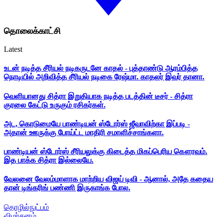
தொலைக்காட்சி
Latest
உடன் நடித்த சீரியல் நடிகருடனே காதல் - புத்தாண்டு ஆரம்பித்த
நொடியில் அறிவித்த சீரியல் நடிகை ரேஷ்மா. காதலர் இவர் தானா.
வெளியானது சித்ரா இறுதியாக நடித்த படத்தின் டீசர் - சித்ரா
குரலை கேட்டு உருகும் ரசிகர்கள்.
அட, கொடுமையே பாண்டியன் ஸ்டோர்ஸ் ஜீவாவிற்கா இப்படி -
அதான் ஊருக்கு போய்ட்ட மாதிரி சமாளிச்சாங்களா.
பாண்டியன் ஸ்டோர்ஸ் சீரியலுக்கு கிடைத்த மிகப்பெரிய கௌரவம்.
இத பாக்க சித்ரா இல்லையே.
வேலனை வேலம்மாளாக மாற்றிய விஜய் டிவி - ஆனால், அதே கதைய
தான் டிங்கரிங் பண்ணி இருகாங்க போல.
தொழில்நுட்பம்
விமர்சனம்