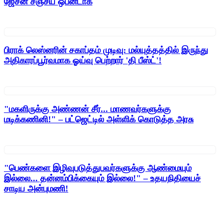
ஜேசன் சஞ்சய் ஒபன்டாக்
பிராக் லெஸ்னரின் சகாப்தம் முடிவு: மல்யுத்தத்தில் இருந்து
அதிகாரப்பூர்வமாக ஓய்வு பெற்றார் 'தி பீஸ்ட்'!
"மகளிருக்கு அண்ணன் சீர்... மாணவர்களுக்கு
மடிக்கணினி!" – பட்ஜெட்டில் அள்ளிக் கொடுத்த அரசு
"பெண்களை இழிவுபடுத்துபவர்களுக்கு ஆண்மையும்
இல்லை... தன்னம்பிக்கையும் இல்லை!" – உதயநிதியைச்
சாடிய அன்புமணி!