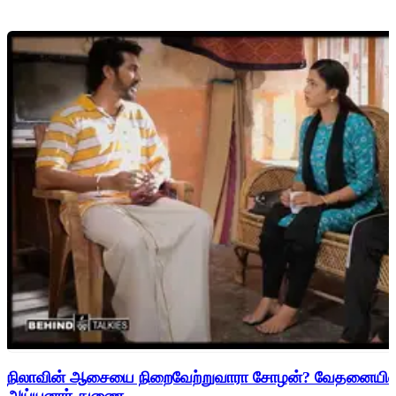
நிலாவின் ஆசையை நிறைவேற்றுவாரா சோழன்? வேதனையில் சே
அய்யனார் துணை