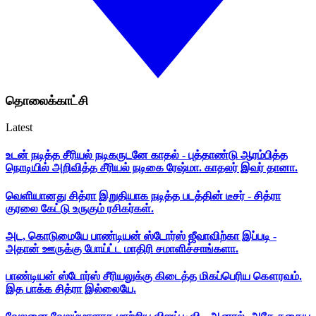
தொலைக்காட்சி
Latest
உடன் நடித்த சீரியல் நடிகருடனே காதல் - புத்தாண்டு ஆரம்பித்த
நொடியில் அறிவித்த சீரியல் நடிகை ரேஷ்மா. காதலர் இவர் தானா.
வெளியானது சித்ரா இறுதியாக நடித்த படத்தின் டீசர் - சித்ரா
குரலை கேட்டு உருகும் ரசிகர்கள்.
அட, கொடுமையே பாண்டியன் ஸ்டோர்ஸ் ஜீவாவிற்கா இப்படி -
அதான் ஊருக்கு போய்ட்ட மாதிரி சமாளிச்சாங்களா.
பாண்டியன் ஸ்டோர்ஸ் சீரியலுக்கு கிடைத்த மிகப்பெரிய கௌரவம்.
இத பாக்க சித்ரா இல்லையே.