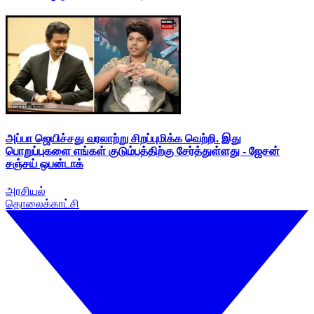
அப்பா ஜெயிச்சது வரலாற்று சிறப்புமிக்க வெற்றி. இது
பொறுப்புகளை எங்கள் குடும்பத்திற்கு சேர்த்துள்ளது - ஜேசன்
சஞ்சய் ஒபன்டாக்
அரசியல்
தொலைக்காட்சி