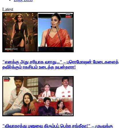
Latest
"எனக்கு அது சரியாக வராது..." – புரொமோஷன் மேடைகளைத்
தவிர்க்கும் ரகசியம் உடைத்த நயன்தாரா!
"விவாகரத்து மனுவை திரும்பப் பெற்ற சங்கீதா!" – முடிவுக்கு