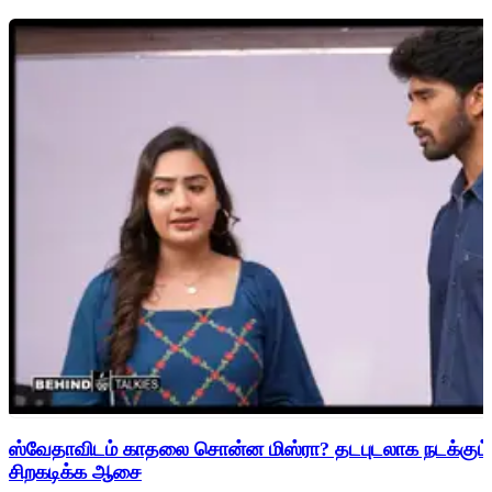
ஸ்வேதாவிடம் காதலை சொன்ன மிஸ்ரா? தடபுடலாக நடக்கும் 
சிறகடிக்க ஆசை