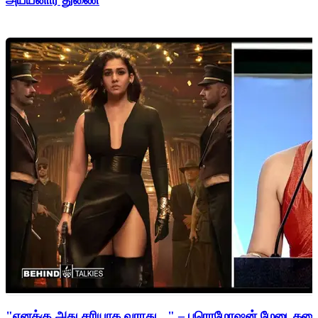
"எனக்கு அது சரியாக வராது..." – புரொமோஷன் மேடைகளைத்