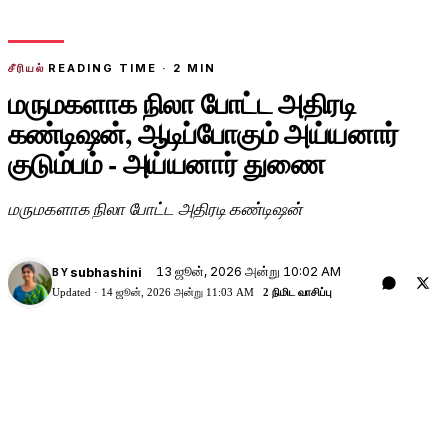
சீரியல்
READING TIME ·
2
MIN
மருமகளாக நிலா போட்ட அதிரடி
கண்டிஷன், ஆடிப்போகும் அய்யனார்
குடும்பம் - அய்யனார் துணை
மருமகளாக நிலா போட்ட அதிரடி கண்டிஷன்
13 ஜூன், 2026 அன்று 10:02 AM
subhashini
BY
Updated ·
14 ஜூன், 2026 அன்று 11:03 AM
2 நிமிட வாசிப்பு