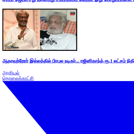
ஆதரவற்றோர் இல்லத்தில் பிரபல நடிகர்... ரஜினிகாந்த் ரூ.1 லட்சம் நித
அரசியல்
தொலைக்காட்சி