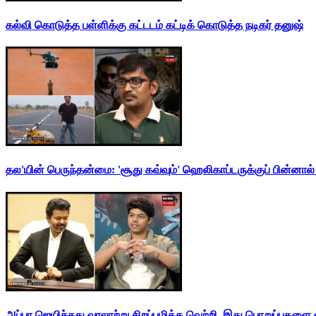
கல்வி கொடுத்த பள்ளிக்கு கட்டடம் கட்டிக் கொடுத்த நடிகர் தனுஷ்
தல'யின் பெருந்தன்மை: 'சூது கவ்வும்' ஹெலிகாப்டருக்குப் பின்னால
அப்பா ஜெயிச்சது வரலாற்று சிறப்புமிக்க வெற்றி. இது பொறுப்புகளை எ