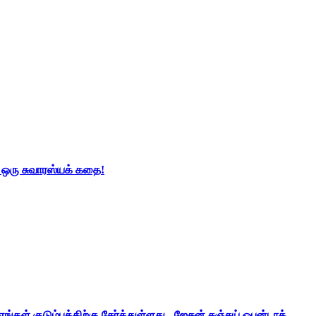
் ஒரு சுவாரஸ்யக் கதை!
ங்கள் குடும்பத்திற்கு சேர்த்துள்ளது - ஜேசன் சஞ்சய் ஒபன்டாக்