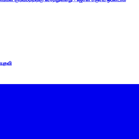
ியுதவி