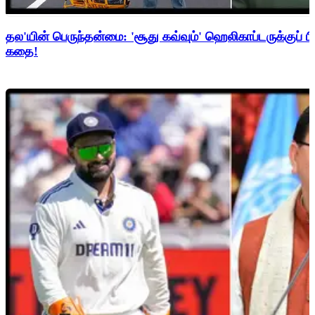
தல'யின் பெருந்தன்மை: 'சூது கவ்வும்' ஹெலிகாப்டருக்குப் ப
கதை!