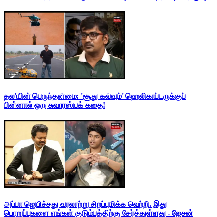
தல'யின் பெருந்தன்மை: 'சூது கவ்வும்' ஹெலிகாப்டருக்குப்
பின்னால் ஒரு சுவாரஸ்யக் கதை!
அப்பா ஜெயிச்சது வரலாற்று சிறப்புமிக்க வெற்றி. இது
பொறுப்புகளை எங்கள் குடும்பத்திற்கு சேர்த்துள்ளது - ஜேசன்