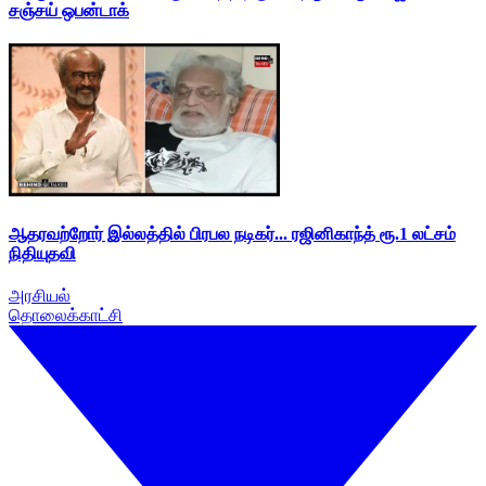
சஞ்சய் ஒபன்டாக்
ஆதரவற்றோர் இல்லத்தில் பிரபல நடிகர்... ரஜினிகாந்த் ரூ.1 லட்சம்
நிதியுதவி
அரசியல்
தொலைக்காட்சி