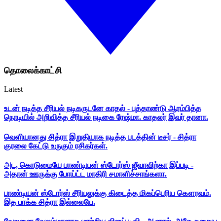
தொலைக்காட்சி
Latest
உடன் நடித்த சீரியல் நடிகருடனே காதல் - புத்தாண்டு ஆரம்பித்த
நொடியில் அறிவித்த சீரியல் நடிகை ரேஷ்மா. காதலர் இவர் தானா.
வெளியானது சித்ரா இறுதியாக நடித்த படத்தின் டீசர் - சித்ரா
குரலை கேட்டு உருகும் ரசிகர்கள்.
அட, கொடுமையே பாண்டியன் ஸ்டோர்ஸ் ஜீவாவிற்கா இப்படி -
அதான் ஊருக்கு போய்ட்ட மாதிரி சமாளிச்சாங்களா.
பாண்டியன் ஸ்டோர்ஸ் சீரியலுக்கு கிடைத்த மிகப்பெரிய கௌரவம்.
இத பாக்க சித்ரா இல்லையே.